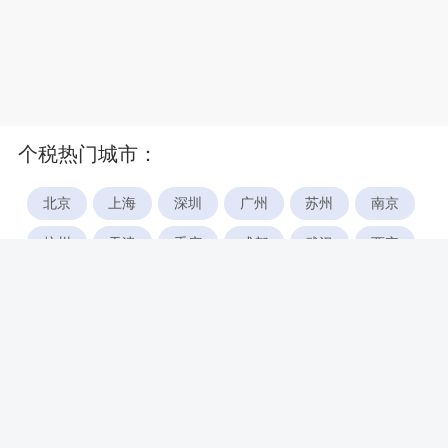
个税热门城市：
北京
上海
深圳
广州
苏州
南京
杭州
天津
重庆
成都
武汉
西安
郑州
宁波
合肥
厦门
福州
长沙
东莞
佛山
青岛
无锡
南昌
石家庄
唐山
咸阳
沈阳
大连
太原
南宁
昆明
哈尔滨
呼和浩特
长春
贵阳
乌鲁木齐
兰州
海口
银川
西宁
惠州
珠海