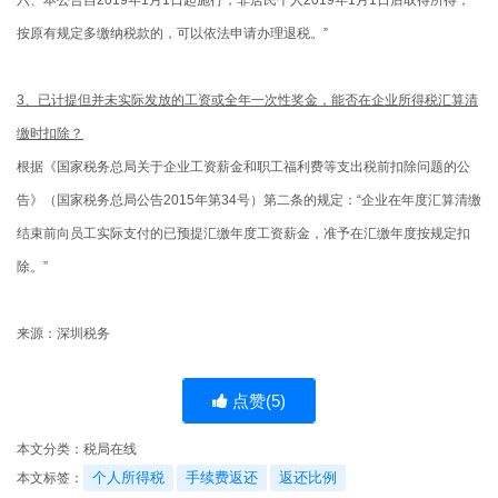
按原有规定多缴纳税款的，可以依法申请办理退税。”
3、已计提但并未实际发放的工资或全年一次性奖金，能否在企业所得税汇算清
缴时扣除？
根据《国家税务总局关于企业工资薪金和职工福利费等支出税前扣除问题的公
告》（国家税务总局公告2015年第34号）第二条的规定：“企业在年度汇算清缴
结束前向员工实际支付的已预提汇缴年度工资薪金，准予在汇缴年度按规定扣
除。”
来源：深圳税务
点赞(
5
)
本文分类：
税局在线
个人所得税
手续费返还
返还比例
本文标签：