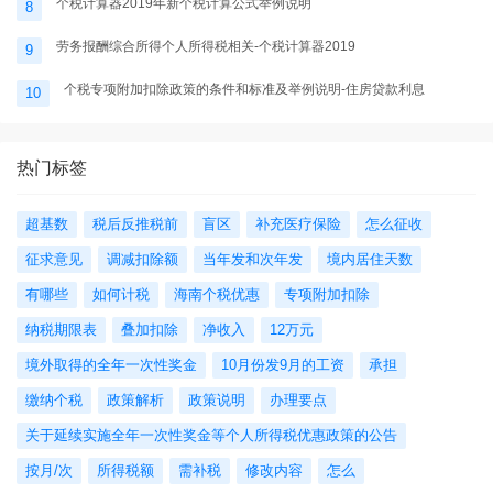
个税计算器2019年新个税计算公式举例说明
8
劳务报酬综合所得个人所得税相关-个税计算器2019
9
个税专项附加扣除政策的条件和标准及举例说明-住房贷款利息
10
热门标签
超基数
税后反推税前
盲区
补充医疗保险
怎么征收
征求意见
调减扣除额
当年发和次年发
境内居住天数
有哪些
如何计税
海南个税优惠
专项附加扣除
纳税期限表
叠加扣除
净收入
12万元
境外取得的全年一次性奖金
10月份发9月的工资
承担
缴纳个税
政策解析
政策说明
办理要点
关于延续实施全年一次性奖金等个人所得税优惠政策的公告
按月/次
所得税额
需补税
修改内容
怎么