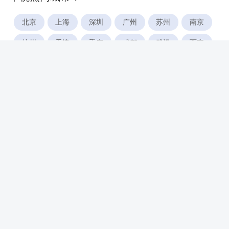
北京
上海
深圳
广州
苏州
南京
杭州
天津
重庆
成都
武汉
西安
郑州
宁波
合肥
厦门
福州
长沙
东莞
佛山
青岛
无锡
南昌
石家庄
唐山
咸阳
沈阳
大连
太原
南宁
昆明
哈尔滨
呼和浩特
长春
贵阳
乌鲁木齐
兰州
海口
银川
西宁
惠州
珠海
中山
江门
汕头
湛江
常州
南通
徐州
镇江
扬州
盐城
泰州
淮安
连云港
宿迁
温州
台州
金华
绍兴
湖州
绵阳
潍坊
临沂
淄博
济宁