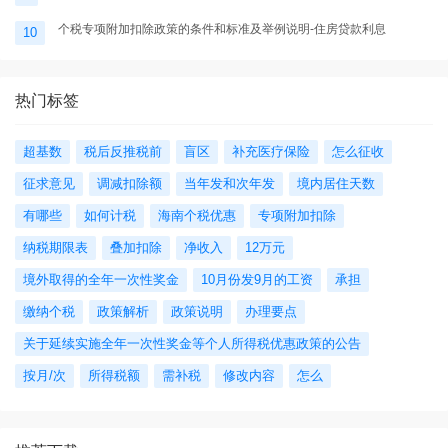
个税专项附加扣除政策的条件和标准及举例说明-住房贷款利息
10
热门标签
超基数
税后反推税前
盲区
补充医疗保险
怎么征收
征求意见
调减扣除额
当年发和次年发
境内居住天数
有哪些
如何计税
海南个税优惠
专项附加扣除
纳税期限表
叠加扣除
净收入
12万元
境外取得的全年一次性奖金
10月份发9月的工资
承担
缴纳个税
政策解析
政策说明
办理要点
关于延续实施全年一次性奖金等个人所得税优惠政策的公告
按月/次
所得税额
需补税
修改内容
怎么