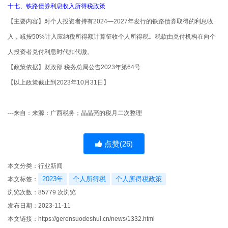
十七、铁路债券利息收入所得税政策
【主要内容】对个人投资者持有2024—2027年发行的铁路债券取得的利息收
入，减按50%计入应纳税所得额计算征收个人所得税。税款由兑付机构在向个
人投资者兑付利息时代扣代缴。
【政策依据】财政部 税务总局公告2023年第64号
【以上政策截止到2023年10月31日】
---来自：来源：广西税务；晶晶亮的税月二次整理
点赞(
26
)
本文分类：
行业新闻
2023年
个人所得税
个人所得税政策
本文标签：
浏览次数：
85779
次浏览
发布日期：2023-11-11
本文链接：
https://gerensuodeshui.cn/news/1332.html