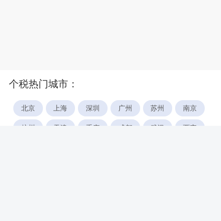
个税热门城市：
北京
上海
深圳
广州
苏州
南京
杭州
天津
重庆
成都
武汉
西安
郑州
宁波
合肥
厦门
福州
长沙
东莞
佛山
青岛
无锡
南昌
石家庄
唐山
咸阳
沈阳
大连
太原
南宁
昆明
哈尔滨
呼和浩特
长春
贵阳
乌鲁木齐