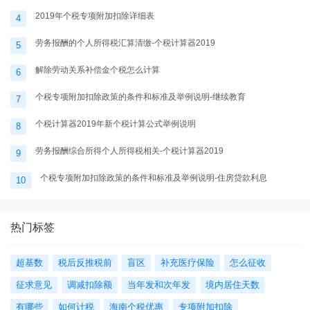
2019年个税专项附加扣除详细表
4
劳务报酬的个人所得税汇算清缴-个税计算器2019
5
解除劳动关系补偿金个税怎么计算
6
个税专项附加扣除政策的条件和标准及举例说明-继续教育
7
个税计算器2019年新个税计算公式举例说明
8
劳务报酬综合所得个人所得税相关-个税计算器2019
9
个税专项附加扣除政策的条件和标准及举例说明-住房贷款利息
10
热门标签
超基数
税后反推税前
盲区
补充医疗保险
怎么征收
征求意见
调减扣除额
当年发和次年发
境内居住天数
有哪些
如何计税
海南个税优惠
专项附加扣除