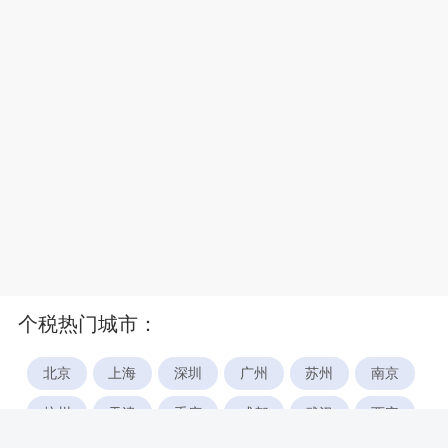
个税热门城市：
北京
上海
深圳
广州
苏州
南京
杭州
天津
重庆
成都
武汉
西安