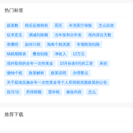
热门标签
超基数
税后反推税前
盲区
补充医疗保险
怎么征收
征求意见
调减扣除额
当年发和次年发
境内居住天数
有哪些
如何计税
海南个税优惠
专项附加扣除
纳税期限表
叠加扣除
净收入
12万元
境外取得的全年一次性奖金
10月份发9月的工资
承担
缴纳个税
政策解析
政策说明
办理要点
关于延续实施全年一次性奖金等个人所得税优惠政策的公告
按月/次
所得税额
需补税
修改内容
怎么
推荐下载