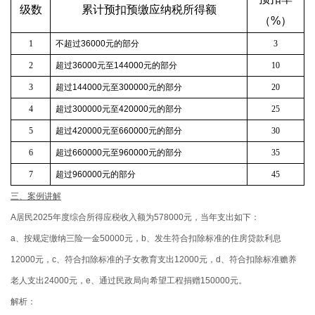
级数
累计预扣预缴应纳税所得额
（
%
）
1
不超过
36000
元的部分
3
2
超过
36000
元至
144000
元的部分
10
3
超过
144000
元至
300000
元的部分
20
4
超过
300000
元至
420000
元的部分
25
5
超过
420000
元至
660000
元的部分
30
6
超过
660000
元至
960000
元的部分
35
7
超过
960000
元的部分
45
三、案例讲解
A居民2025年度综合所得应税收入额为578000元，当年支出如下：
a、按规定缴纳三险一金50000元，b、发生符合扣除标准的住房贷款利息
12000元，c、符合扣除标准的子女教育支出12000元，d、符合扣除标准赡养
老人支出24000元，e、通过民政局向希望工程捐赠150000元。
解析：