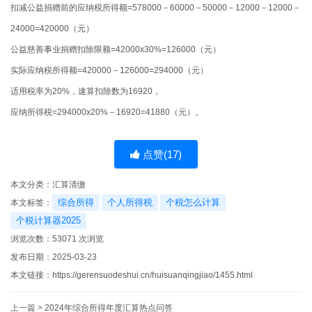
扣减公益捐赠前的应纳税所得额=578000－60000－50000－12000－12000－
24000=420000（元）
公益慈善事业捐赠扣除限额=42000x30%=126000（元）
实际应纳税所得额=420000－126000=294000（元）
适用税率为20%，速算扣除数为16920，
应纳所得税=294000x20%－16920=41880（元）。
点赞(
17
)
本文分类：
汇算清缴
综合所得
个人所得税
个税怎么计算
本文标签：
个税计算器2025
浏览次数：
53071
次浏览
发布日期：2025-03-23
本文链接：
https://gerensuodeshui.cn/huisuanqingjiao/1455.html
上一篇 >
2024年综合所得年度汇算热点问答