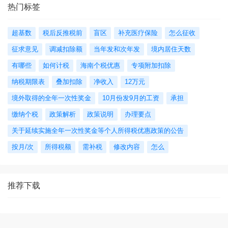
热门标签
超基数
税后反推税前
盲区
补充医疗保险
怎么征收
征求意见
调减扣除额
当年发和次年发
境内居住天数
有哪些
如何计税
海南个税优惠
专项附加扣除
纳税期限表
叠加扣除
净收入
12万元
境外取得的全年一次性奖金
10月份发9月的工资
承担
缴纳个税
政策解析
政策说明
办理要点
关于延续实施全年一次性奖金等个人所得税优惠政策的公告
按月/次
所得税额
需补税
修改内容
怎么
推荐下载