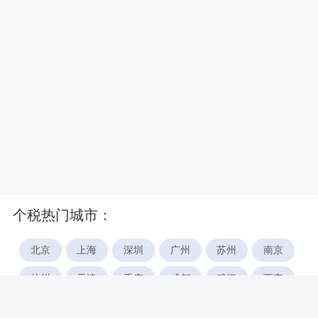
个税热门城市：
北京
上海
深圳
广州
苏州
南京
杭州
天津
重庆
成都
武汉
西安
郑州
宁波
合肥
厦门
福州
长沙