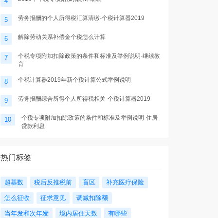
4
劳务报酬的个人所得税汇算清缴-个税计算器2019
5
解除劳动关系补偿金个税怎么计算
6
个税专项附加扣除政策的条件和标准及举例说明-继续教
7
育
个税计算器2019年新个税计算公式举例说明
8
劳务报酬综合所得个人所得税相关-个税计算器2019
9
个税专项附加扣除政策的条件和标准及举例说明-住房
10
贷款利息
热门标签
超基数
税后反推税前
盲区
补充医疗保险
怎么征收
征求意见
调减扣除额
当年发和次年发
境内居住天数
有哪些