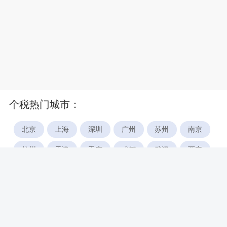
个税热门城市：
北京
上海
深圳
广州
苏州
南京
杭州
天津
重庆
成都
武汉
西安
郑州
宁波
合肥
厦门
福州
长沙
东莞
佛山
青岛
无锡
南昌
石家庄
唐山
咸阳
沈阳
大连
太原
南宁