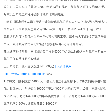
公告》（国家税务总局公告2020年第13号）规定，预扣预缴时可按照5000元/
月乘以当年截至本月月份数计算累计减除费用。
2.根据《国家税务总局关于进一步简便优化部分纳税人个人所得税预扣预缴方法
的公告》（国家税务总局公告2020年第19号），从2021年1月1日起，对上一
完整纳税年度内每月均在同一单位预扣预缴工资、薪金收入不超过6万元的居民
个人，累计减除费用自1月份起直接按照全年6万元计算扣除。
除上述两种情形外，累计减除费用按照5000元/月乘以纳税人当年截至本月在本
单位的任职受雇月份数计算。
三、年终奖一般不建议超过144000元(
个人所得税网
https://www.gerensuodeshui.cn/
建议)
1.年终奖一般不超过144000元‌，是因为在这个金额以下，年终奖的税率相对较
低。具体来说，年终奖在36000元至144000元之间的税率为10%，速算扣除数
为2520元‌。超过144000元的年终奖税率会上升，例如超过144000元至300000
元的税率为20%，速算扣除数为16920元‌
2.年终奖的税务筹划建议：分段发放‌：如果年终奖超过144000元，可以考虑分