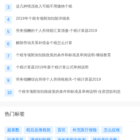
这几种情况收入可能不用缴纳个税
3
2019年个税专项附加扣除详细表
4
劳务报酬的个人所得税汇算清缴-个税计算器2019
5
解除劳动关系补偿金个税怎么计算
6
个税专项附加扣除政策的条件和标准及举例说明-继续教育
7
个税计算器2019年新个税计算公式举例说明
8
劳务报酬综合所得个人所得税相关-个税计算器2019
9
个税专项附加扣除政策的条件和标准及举例说明-住房贷款利息
10
热门标签
超基数
税后反推税前
盲区
补充医疗保险
怎么征收
征求意见
调减扣除额
当年发和次年发
境内居住天数