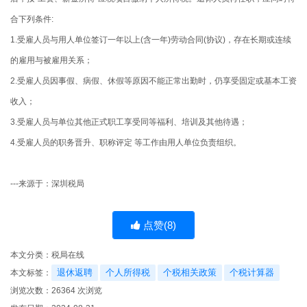
合下列条件:
1.受雇人员与用人单位签订一年以上(含一年)劳动合同(协议)，存在长期或连续
的雇用与被雇用关系；
2.受雇人员因事假、病假、休假等原因不能正常出勤时，仍享受固定或基本工资
收入；
3.受雇人员与单位其他正式职工享受同等福利、培训及其他待遇；
4.受雇人员的职务晋升、职称评定 等工作由用人单位负责组织。
---来源于：深圳税局
点赞(
8
)
本文分类：
税局在线
退休返聘
个人所得税
个税相关政策
个税计算器
本文标签：
浏览次数：
26364
次浏览