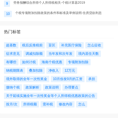
劳务报酬综合所得个人所得税相关-个税计算器2019
9
个税专项附加扣除政策的条件和标准及举例说明-住房贷款利息
10
热门标签
超基数
税后反推税前
盲区
补充医疗保险
怎么征收
征求意见
调减扣除额
当年发和次年发
境内居住天数
有哪些
如何计税
海南个税优惠
专项附加扣除
纳税期限表
叠加扣除
净收入
12万元
境外取得的全年一次性奖金
10月份发9月的工资
承担
缴纳个税
政策解析
政策说明
办理要点
关于延续实施全年一次性奖金等个人所得税优惠政策的公告
按月/次
所得税额
需补税
修改内容
怎么