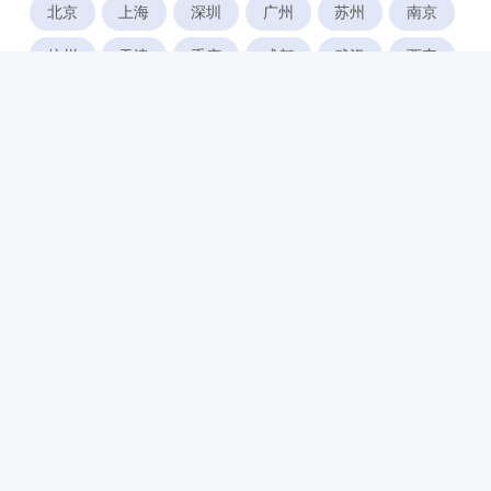
北京
上海
深圳
广州
苏州
南京
杭州
天津
重庆
成都
武汉
西安
郑州
宁波
合肥
厦门
福州
长沙
东莞
佛山
青岛
无锡
南昌
石家庄
唐山
咸阳
沈阳
大连
太原
南宁
昆明
哈尔滨
呼和浩特
长春
贵阳
乌鲁木齐
兰州
海口
银川
西宁
惠州
珠海
中山
江门
汕头
湛江
常州
南通
徐州
镇江
扬州
盐城
泰州
淮安
连云港
宿迁
温州
台州
金华
绍兴
湖州
绵阳
潍坊
临沂
淄博
济宁
威海
宜昌
襄阳
荆州
新乡
南阳