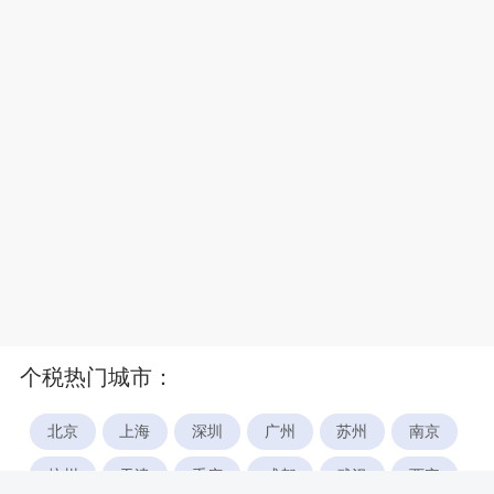
个税热门城市：
北京
上海
深圳
广州
苏州
南京
杭州
天津
重庆
成都
武汉
西安