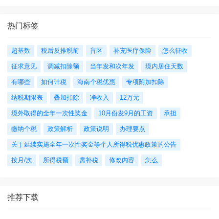
热门标签
超基数
税后反推税前
盲区
补充医疗保险
怎么征收
征求意见
调减扣除额
当年发和次年发
境内居住天数
有哪些
如何计税
海南个税优惠
专项附加扣除
纳税期限表
叠加扣除
净收入
12万元
境外取得的全年一次性奖金
10月份发9月的工资
承担
缴纳个税
政策解析
政策说明
办理要点
关于延续实施全年一次性奖金等个人所得税优惠政策的公告
按月/次
所得税额
需补税
修改内容
怎么
推荐下载