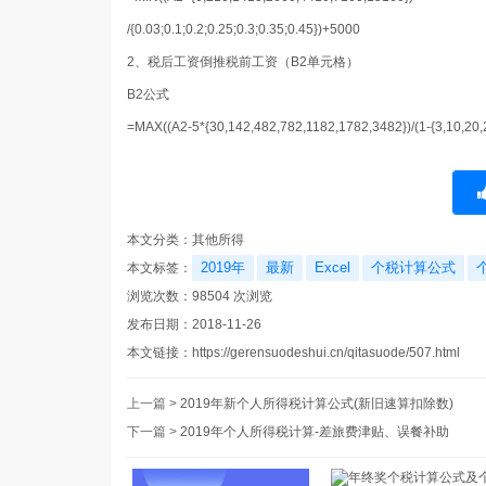
/{0.03;0.1;0.2;0.25;0.3;0.35;0.45})+5000
2、税后工资倒推税前工资
（B2单元格）
B2公式
=MAX((A2-5*{30,142,482,782,1182,1782,3482})/(1-{3,10,20,2
本文分类：
其他所得
2019年
最新
Excel
个税计算公式
本文标签：
浏览次数：
98504
次浏览
发布日期：2018-11-26
本文链接：
https://gerensuodeshui.cn/qitasuode/507.html
上一篇 >
2019年新个人所得税计算公式(新旧速算扣除数)
下一篇 >
2019年个人所得税计算-差旅费津贴、误餐补助