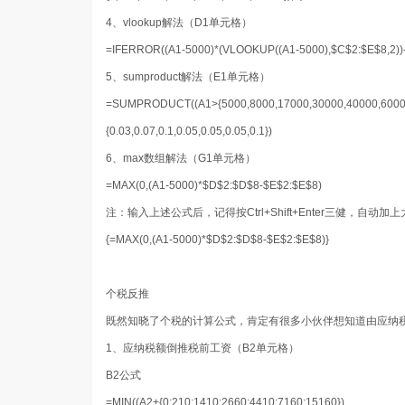
4、vlookup解法
（D1单元格）
=IFERROR((A1-5000)*(VLOOKUP((A1-5000),$C$2:$E$8,2))
5、sumproduct解法
（E1单元格）
=SUMPRODUCT((A1>{5000,8000,17000,30000,40000,60000,
{0.03,0.07,0.1,0.05,0.05,0.05,0.1})
6、max数组解法
（G1单元格）
=MAX(0,(A1-5000)*$D$2:$D$8-$E$2:$E$8)
注：输入上述公式后，记得按Ctrl+Shift+Enter三健，自动加
{=MAX(0,(A1-5000)*$D$2:$D$8-$E$2:$E$8)}
个税反推
既然知晓了个税的计算公式，肯定有很多小伙伴想知道由应纳
1、应纳税额倒推税前工资
（B2单元格）
B2公式
=MIN((A2+{0;210;1410;2660;4410;7160;15160})