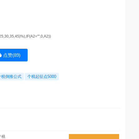
5,30,35,45}%),IF(A2="",0,A2))
点赞(
89
)
个税倒推公式
个税起征点5000