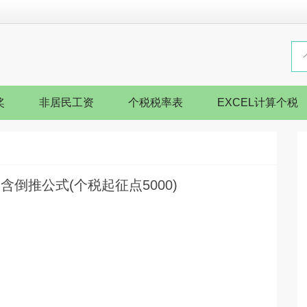
奖
非居民工资
个税税率表
EXCEL计算个税
，含倒推公式(个税起征点5000)