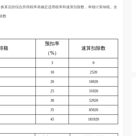
月换算后的综合所得税率表确定适用税率和速算扣除数，单独计算纳税。全
除数
预扣率
得额
速算扣除数
（
%
）
3
0
10
2520
20
16920
25
31920
30
52920
35
85920
45
181920