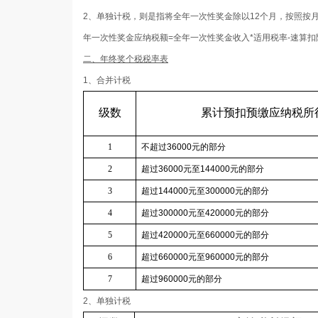
2、单独计税，则是指将全年一次性奖金除以12个月，按照按
年一次性奖金应纳税额=全年一次性奖金收入*适用税率-速算扣
二、年终奖个税税率表
1、合并计税
级数
累计预扣预缴应纳税所
1
不超过
36000
元的部分
2
超过
36000
元至
144000
元的部分
3
超过
144000
元至
300000
元的部分
4
超过
300000
元至
420000
元的部分
5
超过
420000
元至
660000
元的部分
6
超过
660000
元至
960000
元的部分
7
超过
960000
元的部分
2、单独计税