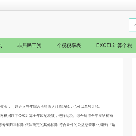
奖
非居民工资
个税税率表
EXCEL计算个税
次性奖金，可以并入当年综合所得收入计算纳税，也可以单独计税。
，再根据以下公式计算全年应纳税额，进行纳税。综合所得全年应纳税额
教育等专项附加扣除-依法确定的其他扣除-符合条件的公益慈善事业捐赠）*适