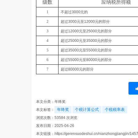
级数
应纳税所得额
1
不超过
3000
元的
2
超过
3000
元至
12000
元的部分
3
超过
12000
元至
25000
元的部分
4
超过
25000
元至
35000
元的部分
5
超过
35000
元至
55000
元的部分
6
超过
55000
元至
80000
元的部分
7
超过
80000
元的部分
本文分类：
年终奖
年终奖
个税计算公式
个税税率表
本文标签：
浏览次数：
53584
次浏览
发布日期：2025-04-26
本文链接：
https://gerensuodeshui.cn/nianzhongjiangjin/1457