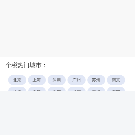
个税热门城市：
北京
上海
深圳
广州
苏州
南京
杭州
天津
重庆
成都
武汉
西安
郑州
宁波
合肥
厦门
福州
长沙
东莞
佛山
青岛
无锡
南昌
石家庄
唐山
咸阳
沈阳
大连
太原
南宁