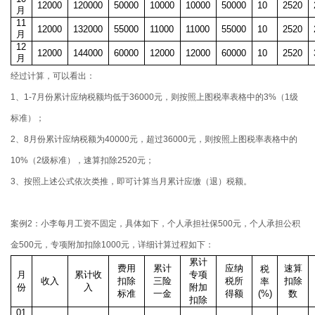
12000
120000
50000
10000
10000
50000
10
2520
月
11
12000
132000
55000
11000
11000
55000
10
2520
月
12
12000
144000
60000
12000
12000
60000
10
2520
月
经过计算，可以看出：
1、1-7月份累计应纳税额均低于36000元，则按照上图税率表格中的3%（1级
标准）；
2、8月份累计应纳税额为40000元，超过36000元，则按照上图税率表格中的
10%（2级标准），速算扣除2520元；
3、按照上述公式依次类推，即可计算当月累计应缴（退）税额。
案例2：小李每月工资不固定，具体如下，个人承担社保500元，个人承担公积
金500元，专项附加扣除1000元，详细计算过程如下：
累计
费用
累计
应纳
速算
税
月
累计收
专项
收入
扣除
三险
税所
扣除
率
份
入
附加
标准
一金
得额
(%)
数
扣除
01