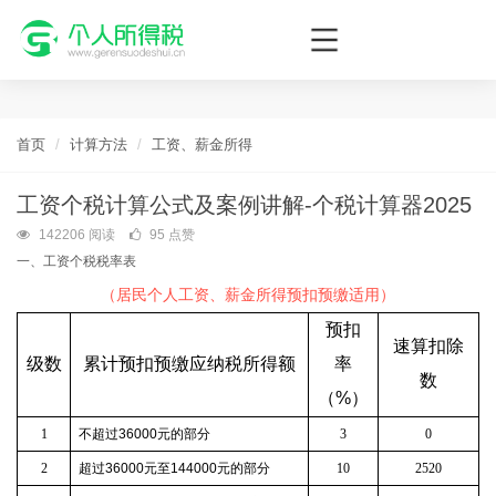
个人所得税网，最新个税资讯平台，您的个税管理专家！
首页
计算方法
工资、薪金所得
工资个税计算公式及案例讲解-个税计算器2025
142206 阅读
95 点赞
一、工资个税税率表
（居民个人工资、薪金所得预扣预缴适用）
预扣
速算扣除
级数
累计预扣预缴应纳税所得额
率
数
（
%
）
1
不超过
36000
元的部分
3
0
2
超过
36000
元至
144000
元的部分
10
2520