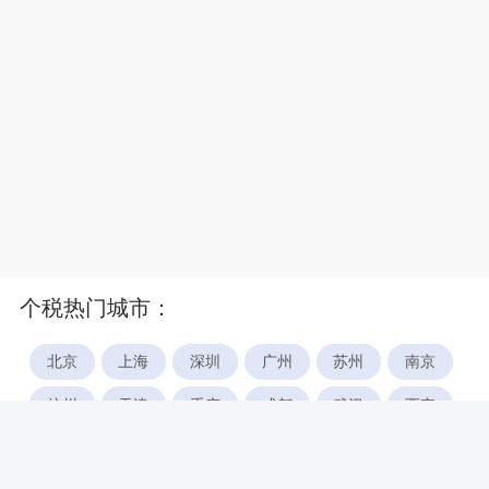
个税热门城市：
北京
上海
深圳
广州
苏州
南京
杭州
天津
重庆
成都
武汉
西安
郑州
宁波
合肥
厦门
福州
长沙