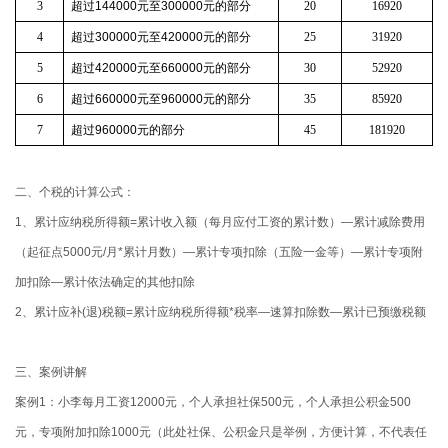
3
超过
144000
元至
300000
元的部分
20
16920
4
超过
300000
元至
420000
元的部分
25
31920
5
超过
420000
元至
660000
元的部分
30
52920
6
超过
660000
元至
960000
元的部分
35
85920
7
超过
960000
元的部分
45
181920
二、个税的计算公式：
1、累计应纳税所得额=累计收入额（每月应付工资的累计数）—累计减除费用
（起征点5000元/月*累计月数）—累计专项扣除（五险一金等）—累计专项附
加扣除—累计依法确定的其他扣除
2、累计应补(退)税额=累计应纳税所得额*税率—速算扣除数—累计已预缴税额
三、案例讲解
案例1：小李每月工资12000元，个人承担社保500元，个人承担公积金500
元，专项附加扣除1000元（此处社保、公积金只是举例，方便计算，不代表任