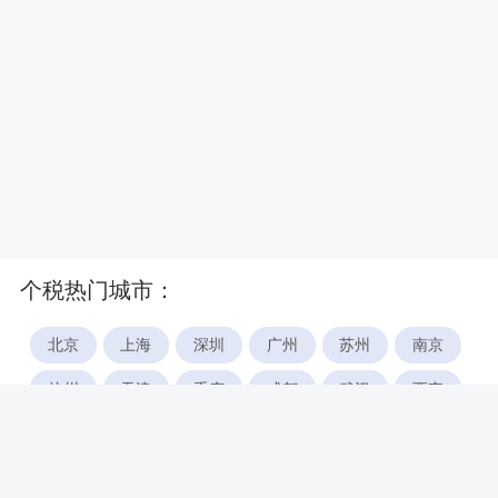
个税热门城市：
北京
上海
深圳
广州
苏州
南京
杭州
天津
重庆
成都
武汉
西安
郑州
宁波
合肥
厦门
福州
长沙
东莞
佛山
青岛
无锡
南昌
石家庄