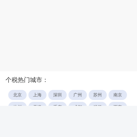
个税热门城市：
北京
上海
深圳
广州
苏州
南京
杭州
天津
重庆
成都
武汉
西安
郑州
宁波
合肥
厦门
福州
长沙
东莞
佛山
青岛
无锡
南昌
石家庄