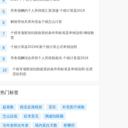
4
劳务报酬的个人所得税汇算清缴-个税计算器2019
5
解除劳动关系补偿金个税怎么计算
6
个税专项附加扣除政策的条件和标准及举例说明-继续教
7
育
个税计算器2019年新个税计算公式举例说明
8
劳务报酬综合所得个人所得税相关-个税计算器2019
9
个税专项附加扣除政策的条件和标准及举例说明-住房
10
贷款利息
热门标签
超基数
税后反推税前
盲区
补充医疗保险
怎么征收
征求意见
调减扣除额
当年发和次年发
境内居住天数
有哪些