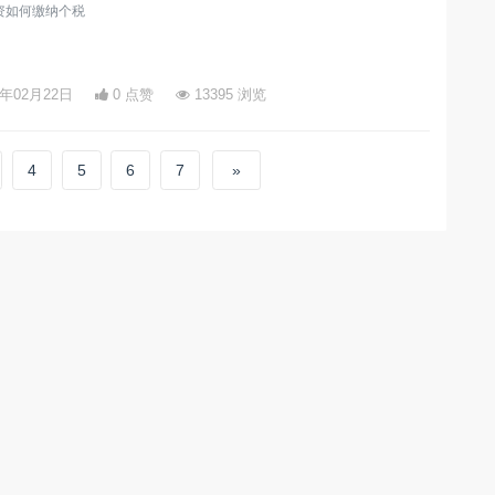
资如何缴纳个税
3年02月22日
0 点赞
13395 浏览
4
5
6
7
»