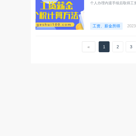
个人办理内退手续后取得工
工资、薪金所得
202
«
1
2
3