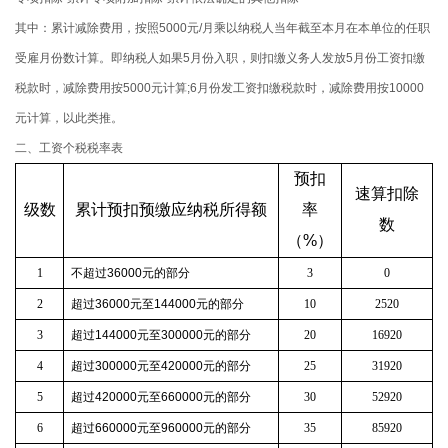
其中：累计减除费用，按照5000元/月乘以纳税人当年截至本月在本单位的任职
受雇月份数计算。即纳税人如果5月份入职，则扣缴义务人发放5月份工资扣缴
税款时，减除费用按5000元计算;6月份发工资扣缴税款时，减除费用按10000
元计算，以此类推。
二、工资个税税率表
预扣
速算扣除
级数
累计预扣预缴应纳税所得额
率
数
（
%
）
1
不超过
36000
元的部分
3
0
2
超过
36000
元至
144000
元的部分
10
2520
3
超过
144000
元至
300000
元的部分
20
16920
4
超过
300000
元至
420000
元的部分
25
31920
5
超过
420000
元至
660000
元的部分
30
52920
6
超过
660000
元至
960000
元的部分
35
85920