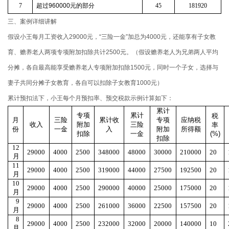
7
超过
960000
元的部分
45
181920
三、案例详细讲解
假设小王每月工资收入29000元，“三险一金”加总为4000元，还能享有子女教
育、赡养老人两项专项附加扣除共计2500元。（假设赡养老人为兄弟两人平均
分摊，各自最高能享受赡养老人专项附加扣除1500元，同时一个子女，选择与
妻子共同分摊子女教育，各自可以扣除子女教育1000元）
累计预扣法下，小王每个月预扣率、预交税款示例计算如下：
累计
专项
累计
税
月
三险
累计收
专项
应纳税
收入
附加
三险
率
份
一金
入
附加
所得额
扣除
一金
(%)
扣除
12
29000
4000
2500
348000
48000
30000
210000
20
月
11
29000
4000
2500
319000
44000
27500
192500
20
月
10
29000
4000
2500
290000
40000
25000
175000
20
月
9
29000
4000
2500
261000
36000
22500
157500
20
月
8
29000
4000
2500
232000
32000
20000
140000
10
月