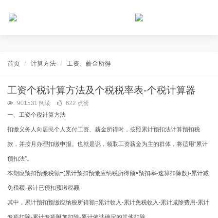
个人所得税网，最新个税资讯平台，您的个税管理专家！
首页
计算方法
工资、薪金所得
工资个税计算方法及个税税率表-个税计算器
901531 阅读
622 点赞
一、工资个税计算方法
扣缴义务人向居民个人支付工资、薪金所得时，按照累计预扣法计算预扣税
款，并按月办理扣缴申报。也就是说，领取工资薪金为主的群体，将适用“累计
预扣法”。
本期应预扣预缴税额=(累计预扣预缴应纳税所得额×预扣率-速算扣除数)-累计减
免税额-累计已预扣预缴税额
其中，累计预扣预缴应纳税所得额=累计收入-累计免税收入-累计减除费用-累计
专项扣除-累计专项附加扣除-累计依法确定的其他扣除