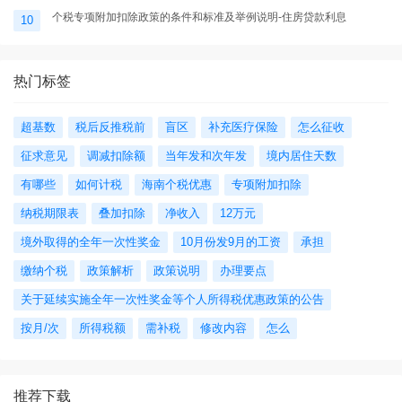
个税专项附加扣除政策的条件和标准及举例说明-住房贷款利息
10
热门标签
超基数
税后反推税前
盲区
补充医疗保险
怎么征收
征求意见
调减扣除额
当年发和次年发
境内居住天数
有哪些
如何计税
海南个税优惠
专项附加扣除
纳税期限表
叠加扣除
净收入
12万元
境外取得的全年一次性奖金
10月份发9月的工资
承担
缴纳个税
政策解析
政策说明
办理要点
关于延续实施全年一次性奖金等个人所得税优惠政策的公告
按月/次
所得税额
需补税
修改内容
怎么
推荐下载