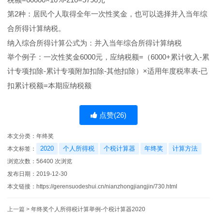
第
2
种：居民个人取得全年一次性奖金，也可以选择并入当年综
合所得计算纳税。
纳入综合所得计算公式为：
并入当年综合所得计算纳税
举个
例子
：一次性奖金
6000
元，应纳税额
=
（
6000+
累计收入
-
累
计专项扣除
-
累计专项附加扣除
-
其他扣除）×适用年度税率表
-
已
扣累计税额
=
本期应纳税额
点赞(
26
)
本文分类：
年终奖
2020
个人所得税
个税计算器
年终奖
计算方法
本文标签：
浏览次数：
56400
次浏览
发布日期：2019-12-30
本文链接：
https://gerensuodeshui.cn/nianzhongjiangjin/730.html
上一篇 >
年终奖个人所得税计算举例-个税计算器2020