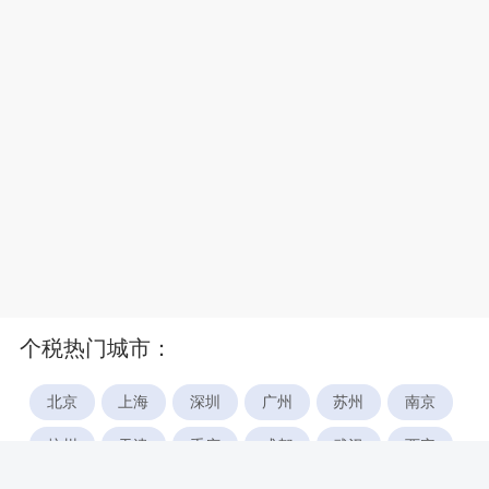
个税热门城市：
北京
上海
深圳
广州
苏州
南京
杭州
天津
重庆
成都
武汉
西安
郑州
宁波
合肥
厦门
福州
长沙