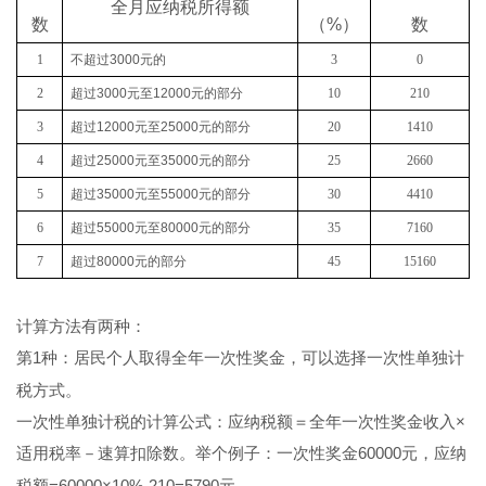
全月应纳税所得额
数
（
%
）
数
1
不超过
3000
元的
3
0
2
超过
3000
元至
12000
元的部分
10
210
3
超过
12000
元至
25000
元的部分
20
1410
4
超过
25000
元至
35000
元的部分
25
2660
5
超过
35000
元至
55000
元的部分
30
4410
6
超过
55000
元至
80000
元的部分
35
7160
7
超过
80000
元的部分
45
15160
计算方法有两种：
第
1
种：居民个人取得全年一次性奖金，可以选择一次性单独计
税方式。
一次性单独计税的计算公式：
应纳税额＝全年一次性奖金收入×
适用税率－速算扣除数。举个例子
：一次性奖金
60000
元，应纳
税额
=60000
×
10%-210=5790
元