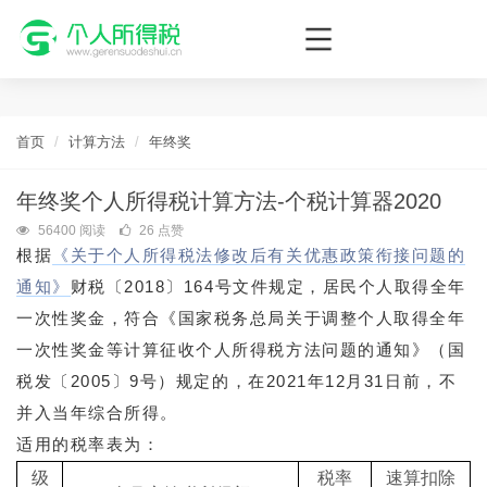
个人所得税网，最新个税资讯平台，您的个税管理专家！
首页
计算方法
年终奖
年终奖个人所得税计算方法-个税计算器2020
56400 阅读
26 点赞
根据
《关于个人所得税法修改后有关优惠政策衔接问题的
通知》
财税〔
2018
〕
164
号文件规定，居民个人取得全年
一次性奖金，符合《国家税务总局关于调整个人取得全年
一次性奖金等计算征收个人所得税方法问题的通知》（国
税发〔
2005
〕
9
号）规定的，
在
2021
年
12
月
31
日前，不
并入当年综合所得。
适用的税率表为：
级
税率
速算扣除