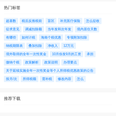
热门标签
超基数
税后反推税前
盲区
补充医疗保险
怎么征收
征求意见
调减扣除额
当年发和次年发
境内居住天数
有哪些
如何计税
海南个税优惠
专项附加扣除
纳税期限表
叠加扣除
净收入
12万元
境外取得的全年一次性奖金
10月份发9月的工资
承担
缴纳个税
政策解析
政策说明
办理要点
关于延续实施全年一次性奖金等个人所得税优惠政策的公告
按月/次
所得税额
需补税
修改内容
怎么
推荐下载