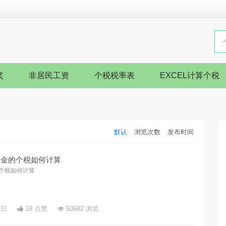
奖
非居民工资
个税税率表
EXCEL计算个税
默认
浏览次数
发布时间
奖金的个税如何计算
的个税如何计算
1日
19 点赞
50682 浏览