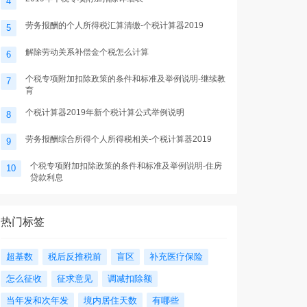
4
劳务报酬的个人所得税汇算清缴-个税计算器2019
5
解除劳动关系补偿金个税怎么计算
6
个税专项附加扣除政策的条件和标准及举例说明-继续教
7
育
个税计算器2019年新个税计算公式举例说明
8
劳务报酬综合所得个人所得税相关-个税计算器2019
9
个税专项附加扣除政策的条件和标准及举例说明-住房
10
贷款利息
热门标签
超基数
税后反推税前
盲区
补充医疗保险
怎么征收
征求意见
调减扣除额
当年发和次年发
境内居住天数
有哪些