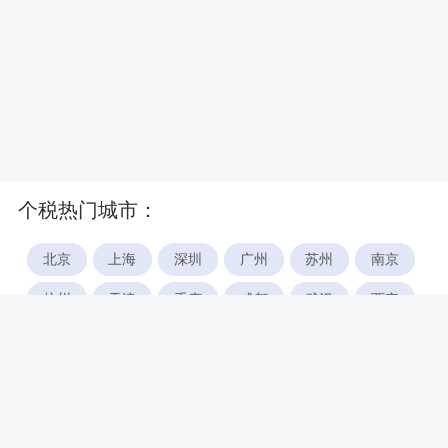
个税热门城市：
北京
上海
深圳
广州
苏州
南京
杭州
天津
重庆
成都
武汉
西安
郑州
宁波
合肥
厦门
福州
长沙
东莞
佛山
青岛
无锡
南昌
石家庄
唐山
咸阳
沈阳
大连
太原
南宁