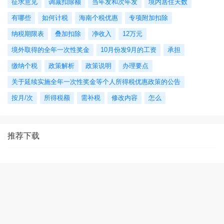
征求意见
调减扣除额
当年发和次年发
境内居住天数
有哪些
如何计税
海南个税优惠
专项附加扣除
纳税期限表
叠加扣除
净收入
12万元
境外取得的全年一次性奖金
10月份发9月的工资
承担
缴纳个税
政策解析
政策说明
办理要点
关于延续实施全年一次性奖金等个人所得税优惠政策的公告
按月/次
所得税额
需补税
修改内容
怎么
推荐下载