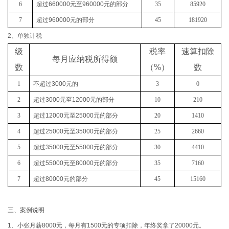
6
超过
660000
元至
960000
元的部分
35
85920
7
超过
960000
元的部分
45
181920
2、单独计税
级
税率
速算扣除
每月应纳税所得额
数
（
%
）
数
1
不超过
3000
元的
3
0
2
超过
3000
元至
12000
元的部分
10
210
3
超过
12000
元至
25000
元的部分
20
1410
4
超过
25000
元至
35000
元的部分
25
2660
5
超过
35000
元至
55000
元的部分
30
4410
6
超过
55000
元至
80000
元的部分
35
7160
7
超过
80000
元的部分
45
15160
三、案例说明
1、小张月薪8000元，每月有1500元的专项扣除，年终奖拿了20000元。