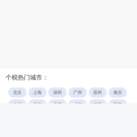
个税热门城市：
北京
上海
深圳
广州
苏州
南京
杭州
天津
重庆
成都
武汉
西安
郑州
宁波
合肥
厦门
福州
长沙
东莞
佛山
青岛
无锡
南昌
石家庄