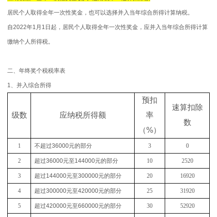
居民个人取得全年一次性奖金，也可以选择并入当年综合所得计算纳税。
自2022年1月1日起，居民个人取得全年一次性奖金，应并入当年综合所得计算
缴纳个人所得税。
二、年终奖个税税率表
1、并入综合所得
预扣
速算扣除
级数
应纳税所得额
率
数
（
%
）
1
不超过
36000
元的部分
3
0
2
超过
36000
元至
144000
元的部分
10
2520
3
超过
144000
元至
300000
元的部分
20
16920
4
超过
300000
元至
420000
元的部分
25
31920
5
超过
420000
元至
660000
元的部分
30
52920