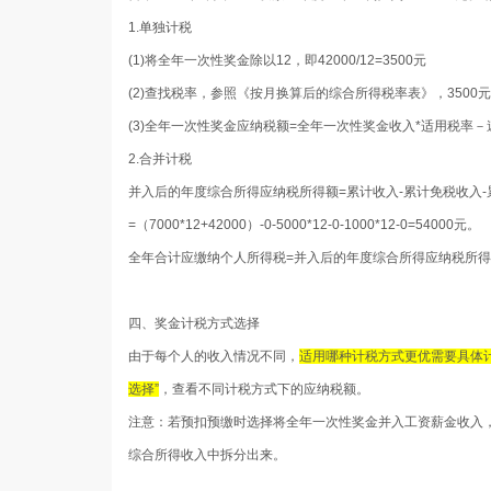
1.单独计税
(1)将全年一次性奖金除以12，即42000/12=3500元
(2)查找税率，参照《按月换算后的综合所得税率表》，3500
(3)全年一次性奖金应纳税额=全年一次性奖金收入*适用税率－速算扣除
2.合并计税
并入后的年度综合所得应纳税所得额=累计收入-累计免税收入-
=（7000*12+42000）-0-5000*12-0-1000*12-0=54000元。
全年合计应缴纳个人所得税=并入后的年度综合所得应纳税所得额*适用
四、奖金计税方式选择
由于每个人的收入情况不同，
适用哪种计税方式更优需要具体计
选择”
，查看不同计税方式下的应纳税额。
注意：若预扣预缴时选择将全年一次性奖金并入工资薪金收入
综合所得收入中拆分出来。