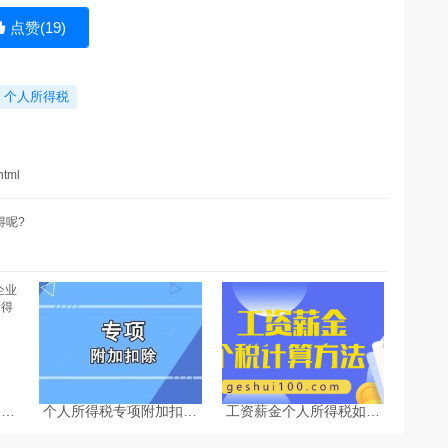
点赞(
19
)
个人所得税
html
得呢?
台企
个人所得税专项附加扣除
工资薪金个人所得税如何
的个
热点问题-个税计算器
计算-个税计算器2025
算方
2025