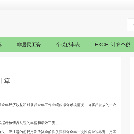
奖
非居民工资
个税税率表
EXCEL计算个税
计算
其全年经济效益和对雇员全年工作业绩的综合考核情况，向雇员发放的一次
根据考核情况兑现的年薪和绩效工资。
办法，应注意的前提是发放奖金的性质要符合全年一次性奖金的界定，是基