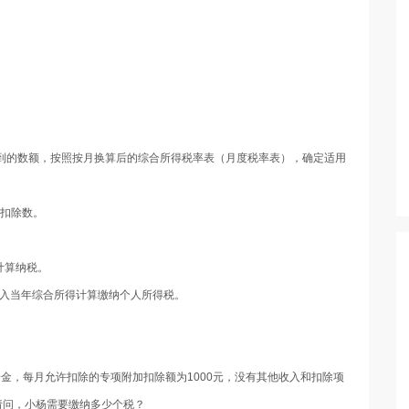
。
得到的数额，按照按月换算后的综合所得税率表（月度税率表），确定适用
算扣除数。
计算纳税。
并入当年综合所得计算缴纳个人所得税。
险一金，每月允许扣除的专项附加扣除额为1000元，没有其他收入和扣除项
。请问，小杨需要缴纳多少个税？