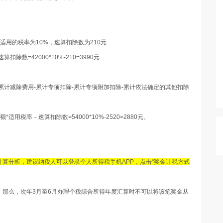
元适用的税率为10%，速算扣除数为210元
数=42000*10%-210=3990元
累计减除费用-累计专项扣除-累计专项附加扣除-累计依法确定的其他扣除
税率－速算扣除数=54000*10%-2520=2880元。
算分析，建议纳税人可以登录个人所得税手机APP，点击“奖金计税方式
，那么，次年3月至6月办理个税综合所得年度汇算时不可以将该笔奖金从