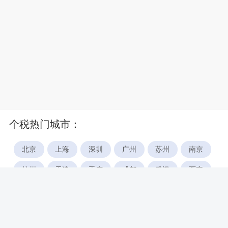
个税热门城市：
北京
上海
深圳
广州
苏州
南京
杭州
天津
重庆
成都
武汉
西安
郑州
宁波
合肥
厦门
福州
长沙
东莞
佛山
青岛
无锡
南昌
石家庄