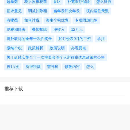
超基数
税后反推税前
盲区
补充医疗保险
怎么征收
征求意见
调减扣除额
当年发和次年发
境内居住天数
有哪些
如何计税
海南个税优惠
专项附加扣除
纳税期限表
叠加扣除
净收入
12万元
境外取得的全年一次性奖金
10月份发9月的工资
承担
缴纳个税
政策解析
政策说明
办理要点
关于延续实施全年一次性奖金等个人所得税优惠政策的公告
按月/次
所得税额
需补税
修改内容
怎么
推荐下载