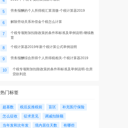
4
劳务报酬的个人所得税汇算清缴-个税计算器2019
5
解除劳动关系补偿金个税怎么计算
6
个税专项附加扣除政策的条件和标准及举例说明-继续教
7
育
个税计算器2019年新个税计算公式举例说明
8
劳务报酬综合所得个人所得税相关-个税计算器2019
9
个税专项附加扣除政策的条件和标准及举例说明-住房
10
贷款利息
热门标签
超基数
税后反推税前
盲区
补充医疗保险
怎么征收
征求意见
调减扣除额
当年发和次年发
境内居住天数
有哪些