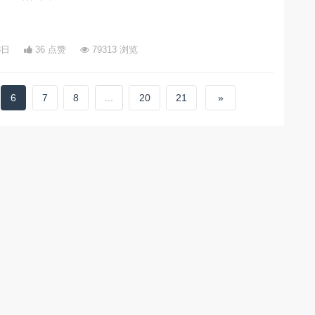
8日
36 点赞
79313 浏览
6
7
8
...
20
21
»