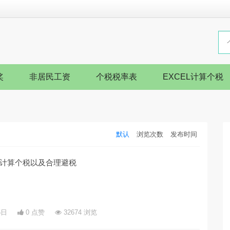
奖
非居民工资
个税税率表
EXCEL计算个税
默认
浏览次数
发布时间
计算个税以及合理避税
5日
0 点赞
32674 浏览