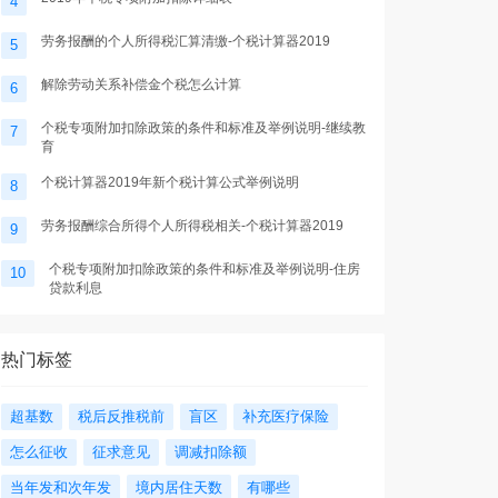
4
劳务报酬的个人所得税汇算清缴-个税计算器2019
5
解除劳动关系补偿金个税怎么计算
6
个税专项附加扣除政策的条件和标准及举例说明-继续教
7
育
个税计算器2019年新个税计算公式举例说明
8
劳务报酬综合所得个人所得税相关-个税计算器2019
9
个税专项附加扣除政策的条件和标准及举例说明-住房
10
贷款利息
热门标签
超基数
税后反推税前
盲区
补充医疗保险
怎么征收
征求意见
调减扣除额
当年发和次年发
境内居住天数
有哪些