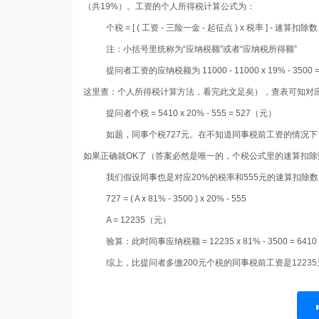
（共
19%
）。工资的个人所得税计算公式为：
个税
= [ (
工资
-
三险一金
-
起征点
) x
税率
] -
速算扣除数
注：小括号里统称为“应纳税额”或者“应纳税所得额”
提问者工资的应纳税额为
11000 - 11000 x 19% - 3500 
这里查：个人所得税计算方法，看完此文足矣），查表可知对
提问者个税
= 5410 x 20% - 555 = 527
（元）
如题，同事个税
727
元。在不知道同事税前工资的情况下
如果正确就
OK
了（答案必然是唯一的，个税公式里的速算扣除
我们假设同事也是对应
20%
的税率和
555
元的速算扣除数
727 = ( A x 81% - 3500 ) x 20% - 555
A = 12235（元）
验算：此时同事应纳税额
= 12235 x 81% - 3500 = 6410
综上，比提问者多缴
200
元个税的同事税前工资是
12235