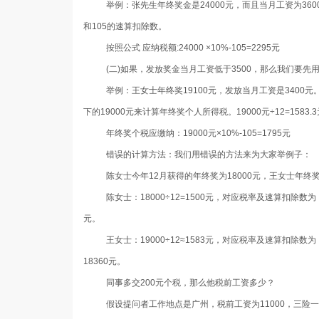
举例：张先生年终奖金是
24000
元，而且当月工资为
360
和
105
的速算扣除数。
按照公式 应纳税额
:24000
×
10%-105=2295
元
(二
)
如果，发放奖金当月工资低于
3500
，那么我们要先
举例：王女士年终奖
19100
元，发放当月工资是
3400
元
下的
19000
元来计算年终奖个人所得税。
19000
元÷
12=1583.3
年终奖个税应缴纳：
19000
元×
10%-105=1795
元
错误的计算方法：我们用错误的方法来为大家举例子：
陈女士今年
12
月获得的年终奖为
18000
元，王女士年终
陈女士：
18000
÷
12=1500
元，对应税率及速算扣除数为
元。
王女士：
19000
÷
12
≈
1583
元，对应税率及速算扣除数为
18360
元。
同事多交
200
元个税，那么他税前工资多少？
假设提问者工作地点是广州，税前工资为
11000
，三险一