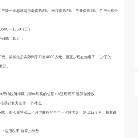
的三险一金标准是养老保险
8%
、医疗保险
2%
、失业保险
1%
、住房公积金
 3500 = 1360
（元）
3%
和
0
，因此：
8
元。虽然最后实际到手只有
4000
多元，但至少现在知道了，“少了的
而已。
额
=
应纳税所得额（即年终奖的总额）×适用税率-速算扣除数
的错误计算方法作一个对比。
500
，那么先将员工当月内取得的全年一次性奖金，除以
12
个月，按其商
）×适用税率-速算扣除数