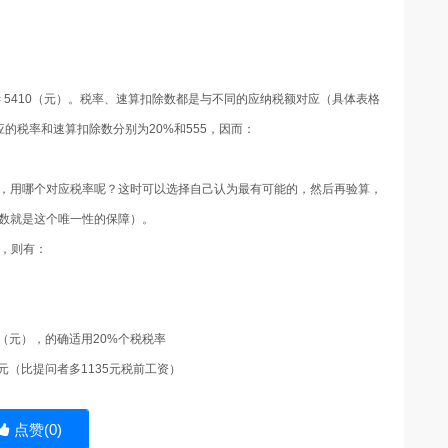
= 5410
（元）。税率、速算扣除数都是与不同的应纳税额对应（具体表格
应的税率和速算扣除数分别为
20%
和
555
，因而：
，用哪个对应税率呢？这时可以选择自己认为最有可能的，然后再验算，
数就是这个唯一性的保障）。
，则有：
（元），的确适用
20%
个税税率
元（比提问者多
1135
元税前工资）
点赞(
0
)