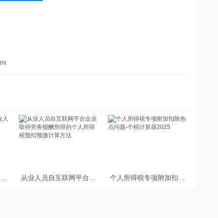
tml
的收
从业人员自互联网平台企
个人所得税专项附加扣除
税
业取得劳务报酬所得的个
热点问题-个税计算器
人所得税预扣预缴计算方
2025
法