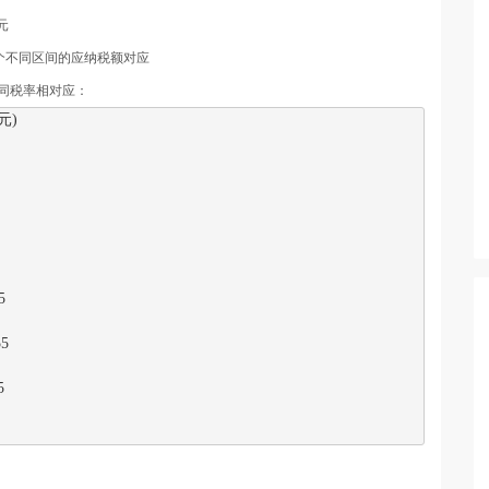
元
个不同区间的应纳税额对应
同税率相对应：
元
)



5


