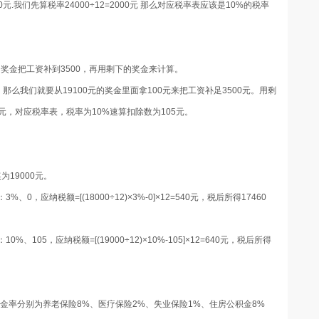
0
元.我们先算税率
24000
÷
12=2000
元 那么对应税率表应该是
10%
的税率
用奖金把工资补到
3500
，再用剩下的奖金来计算。
。那么我们就要从
19100
元的奖金里面拿
100
元来把工资补足
3500
元。用剩
元，对应税率表，税率为
10%
速算扣除数为
105
元。
奖为
19000
元。
：
3%
、0，应纳税额
=[(18000
÷
12)
×
3%-0]
×
12=540
元，税后所得
17460
：
10%
、
105
，应纳税额
=[(19000
÷
12)
×
10%-105]
×
12=640
元，税后所得
金率分别为养老保险
8%
、医疗保险
2%
、失业保险
1%
、住房公积金
8%