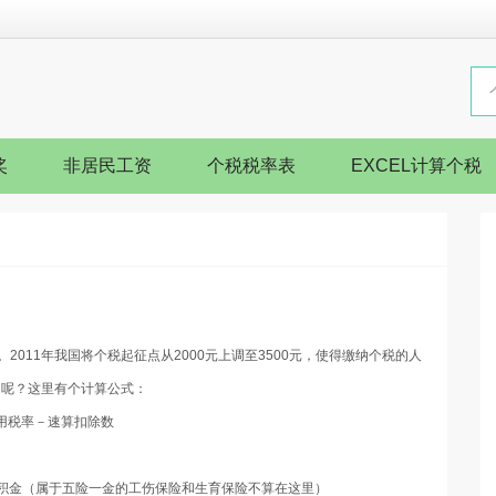
奖
非居民工资
个税税率表
EXCEL计算个税
。
2011
年我国将个税起征点从
2000
元上调至
3500
元，使得缴纳个税的人
的呢？这里有个计算公式：
适用税率－速算扣除数
积金（属于五险一金的工伤保险和生育保险不算在这里）