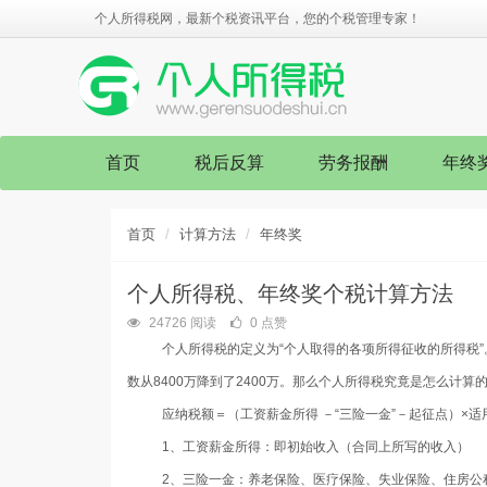
个人所得税网，最新个税资讯平台，您的个税管理专家！
首页
税后反算
劳务报酬
年终
首页
计算方法
年终奖
个人所得税、年终奖个税计算方法
24726 阅读
0 点赞
个人所得税的定义为“个人取得的各项所得征收的所得税”
数从
8400
万降到了
2400
万。那么个人所得税究竟是怎么计算
应纳税额＝（工资薪金所得 －“三险一金”－起征点）×
1
、
工
资薪金所得
：即初始收入（合同上所写的收入）
2
、
三险一金
：养老保险、医疗保险、失业保险、住房公