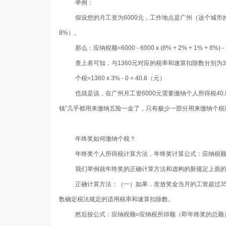
举例：
假设您的月工资为
6000
元，工作地点是广州（这个城市
8%
）。
那么：
应纳税额
=6000 - 6000 x (8% + 2% + 1% + 8%) -
查上表可知，与
1360
元对应的税率和速算扣除数分别为
个税
=1360 x 3% - 0 = 40.8
（元）
也就是说，在广州月工资
6000
元需要缴纳个人所得税
40.
钱”几乎都用来缴纳五险一金了，只有极少一部分用来缴纳个税
年终奖如何缴纳个税？
年终奖个人所得税计算方法，年终奖计算公式：应纳税
我们举例就年终奖的正确计算方法和虚构的新规定上面
正确计算方法：（一）如果，发放奖金当月的工资超过
3
数确定税法规定的适用税率和速算扣除数。
然后按公式：应纳税额
=
应纳税所得额（即年终奖的总额