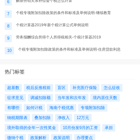
解除劳动关系补偿金个税怎么计算
6
个税专项附加扣除政策的条件和标准及举例说明-继续教育
7
个税计算器2019年新个税计算公式举例说明
8
劳务报酬综合所得个人所得税相关-个税计算器2019
9
个税专项附加扣除政策的条件和标准及举例说明-住房贷款利息
10
热门标签
超基数
税后反推税前
盲区
补充医疗保险
怎么征收
征求意见
调减扣除额
当年发和次年发
境内居住天数
有哪些
如何计税
海南个税优惠
专项附加扣除
纳税期限表
叠加扣除
净收入
12万元
境外取得的全年一次性奖金
10月份发9月的工资
承担
缴纳个税
政策解析
政策说明
办理要点