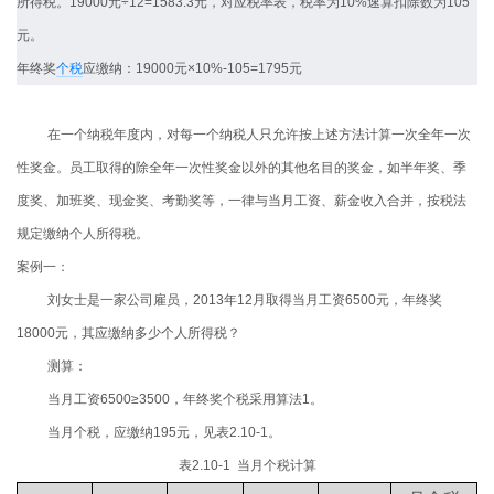
所得税。19000元÷12=1583.3元，对应税率表，税率为10%速算扣除数为105
元。
年终奖
个税
应缴纳：19000元×10%-105=1795元
在一个纳税年度内，对每一个纳税人只允许按上述方法计算一次全年一次
性奖金。员工取得的除全年一次性奖金以外的其他名目的奖金，如半年奖、季
度奖、加班奖、现金奖、考勤奖等，一律与当月工资、薪金收入合并，按税法
规定缴纳个人所得税。
案例一：
刘女士是一家公司雇员，2013年12月取得当月工资6500元，年终奖
18000元，其应缴纳多少个人所得税？
测算：
当月工资6500≥3500，年终奖个税采用算法1。
当月个税，应缴纳195元，见表2.10-1。
表2.10-1 当月个税计算