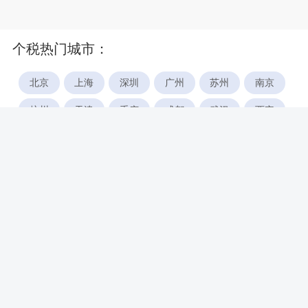
个税热门城市：
北京
上海
深圳
广州
苏州
南京
杭州
天津
重庆
成都
武汉
西安
郑州
宁波
合肥
厦门
福州
长沙
东莞
佛山
青岛
无锡
南昌
石家庄
唐山
咸阳
沈阳
大连
太原
南宁
昆明
哈尔滨
呼和浩特
长春
贵阳
乌鲁木齐
兰州
海口
银川
西宁
惠州
珠海
中山
江门
汕头
湛江
常州
南通
徐州
镇江
扬州
盐城
泰州
淮安