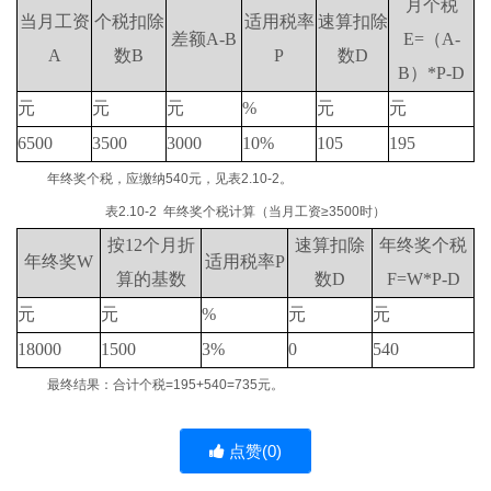
月个税
当月工资
个税扣除
适用税率
速算扣除
差额
A-B
E=
（
A-
A
数
B
P
数
D
B
）
*P-D
元
元
元
%
元
元
6500
3500
3000
10%
105
195
年终奖个税，应缴纳540元，见表2.10-2。
表2.10-2 年终奖个税计算（当月工资≥3500时）
按
12
个月折
速算扣除
年终奖个税
年终奖
W
适用税率
P
算的基数
数
D
F=W*P-D
元
元
%
元
元
18000
1500
3%
0
540
最终结果：合计个税=195+540=735元。
点赞(
0
)