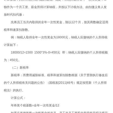
独作为一个月工资、薪金所得计算纳税，并按以下计税办法、由扣缴义务人发
放时代扣代缴：
先将员工当月内取得的全年一次性奖金，除以12个月，按其商数确定适用
税率和速算扣除数。
例：纳税人取得全年一次性奖金为
18000
元，纳税人应缴纳的个人所得税
计算如下：
18000/12=1500 1500*3%-0=450元
即：纳税人应缴纳的个人所得税额
为：
450
元。
（二）新税率
新税率：而费用减除标准、税率和速算扣除数根据《关于贯彻执行修改后
的个人所得税有关问题的公告》（国税发[2011]46号）规定按照新《个人所得
税法》的执行。
计算公式：
年终奖个税基数=全年一次性奖金/12
如果在发放年终一次性奖金的当月，员工当月工资薪金所得低于税法规定