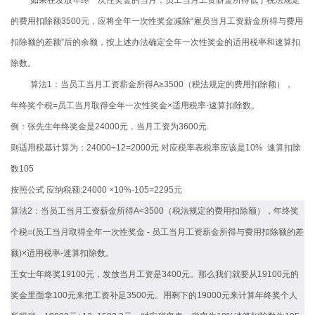
的费用扣除额3500元，应将全年一次性奖金减除“雇员当月工资薪金所得与费用
扣除额的差额”后的余额，按上述办法确定全年一次性奖金的适用税率和速算扣
除数。
算法1：当员工当月工资薪金所得A≥3500（税法规定的费用扣除额），
年终奖个税=员工当月取得全年一次性奖金×适用税率-速算扣除数。
例：张先生年终奖金是
24000
元，当月工资为
3600
元
.
则适用税基计算为：
24000
÷
12=2000
元 对应税率表税率应该是
10%
速算扣除
数
105
按照公式 应纳税额
:24000
×
10%-105=2295
元
算法2：当员工当月工资薪金所得A<3500（税法规定的费用扣除额），年终奖
个税=(员工当月取得全年一次性奖金
-
员工当月工资薪金所得与费用扣除额的差
额)×适用税率-速算扣除数。
王女士年终奖19100元，发放当月工资是3400元。那么我们就要从19100元的
奖金里面拿100元来把工资补足3500元。用剩下的19000元来计算年终奖个人