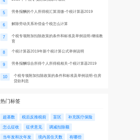
4
劳务报酬的个人所得税汇算清缴-个税计算器2019
5
解除劳动关系补偿金个税怎么计算
6
个税专项附加扣除政策的条件和标准及举例说明-继续教
7
育
个税计算器2019年新个税计算公式举例说明
8
劳务报酬综合所得个人所得税相关-个税计算器2019
9
个税专项附加扣除政策的条件和标准及举例说明-住房
10
贷款利息
热门标签
超基数
税后反推税前
盲区
补充医疗保险
怎么征收
征求意见
调减扣除额
当年发和次年发
境内居住天数
有哪些