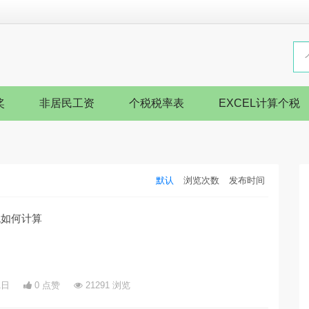
奖
非居民工资
个税税率表
EXCEL计算个税
默认
浏览次数
发布时间
税如何计算
1日
0 点赞
21291 浏览