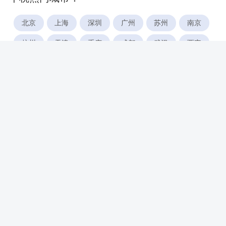
北京
上海
深圳
广州
苏州
南京
杭州
天津
重庆
成都
武汉
西安
郑州
宁波
合肥
厦门
福州
长沙
东莞
佛山
青岛
无锡
南昌
石家庄
唐山
咸阳
沈阳
大连
太原
南宁
昆明
哈尔滨
呼和浩特
长春
贵阳
乌鲁木齐
兰州
海口
银川
西宁
惠州
珠海
中山
江门
汕头
湛江
常州
南通
徐州
镇江
扬州
盐城
泰州
淮安
连云港
宿迁
温州
台州
金华
绍兴
湖州
绵阳
潍坊
临沂
淄博
济宁