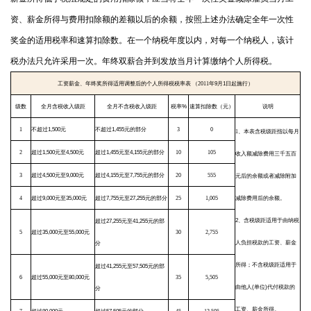
资、薪金所得与费用扣除额的差额以后的余额，按照上述办法确定全年一次性
奖金的适用税率和速算扣除数。在一个纳税年度以内，对每一个纳税人，该计
税办法只允许采用一次。年终双薪合并到发放当月计算缴纳个人所得税。
工资薪金、年终奖所得适用调整后的个人所得税税率表 （
2011
年
9
月
1
日起施行
）
级数
全月含税收入级距
全月不含税收入级距
税率
%
速算扣除数（元）
说明
1
不超过
1,500
元
不超过
1,455
元的部分
3
0
1
、本表含税级距指以每月
2
超过
1,500
元至
4,500
元
超过
1,455
元至
4,155
元的部分
10
105
收入额减除费用三千五百
3
超过
4,500
元至
9,000
元
超过
4,155
元至
7,755
元的部分
20
555
元后的余额或者减除附加
4
超过
9,000
元至
35,000
元
超过
7,755
元至
27,255
元的部分
25
1,005
减除费用后的余额。
2
、含税级距适用于由纳税
超过
27,255
元至
41,255
元的部
5
超过
35,000
元至
55,000
元
30
2,755
人负担税款的工资、薪金
分
所得；不含税级距适用于
超过
41,255
元至
57,505
元的部
6
超过
55,000
元至
80,000
元
35
5,505
由他人
(
单位
)
代付税款的
分
工资、薪金所得。