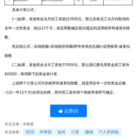
7
超过
80,000
元
超过
57,505
元的部分
45
13,505
具体计算公式：
(一)如果，发放奖金当月的工资超过3500元，那么先将员工当月内取得的
全年一次性奖金，除以12个月，按其商数确定税法规定的适用税率和速算扣除
数。
然后按公式：应纳税额=应纳税所得额(即年终奖的总额)×适用税率-速算扣
除数
(二)如果，发放奖金当月工资低于3500元，那么我们要先用奖金把工资补
到3500，再用剩下的奖金来计算。
上述两个计算公式中的税率和速算扣除数，就是用全年一次性奖金总额
÷12(一年12个月)后得出的商，再对照工薪所得个税税率表即可确定。
点赞(
0
)
本文分类：
年终奖
2016
年终奖
如何
计算
缴纳
个人所得税
本文标签：