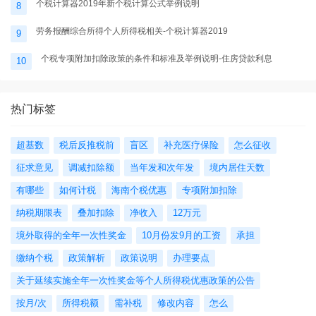
个税计算器2019年新个税计算公式举例说明
8
劳务报酬综合所得个人所得税相关-个税计算器2019
9
个税专项附加扣除政策的条件和标准及举例说明-住房贷款利息
10
热门标签
超基数
税后反推税前
盲区
补充医疗保险
怎么征收
征求意见
调减扣除额
当年发和次年发
境内居住天数
有哪些
如何计税
海南个税优惠
专项附加扣除
纳税期限表
叠加扣除
净收入
12万元
境外取得的全年一次性奖金
10月份发9月的工资
承担
缴纳个税
政策解析
政策说明
办理要点
关于延续实施全年一次性奖金等个人所得税优惠政策的公告
按月/次
所得税额
需补税
修改内容
怎么