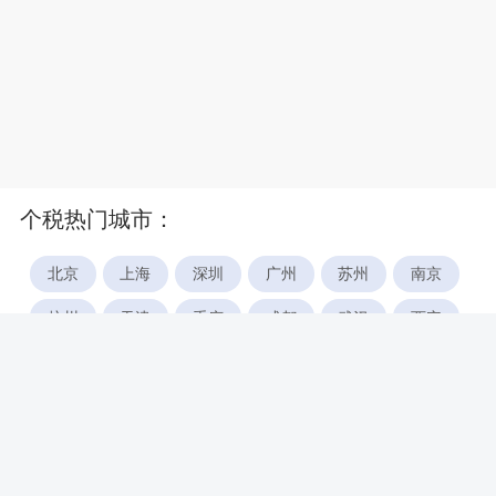
个税热门城市：
北京
上海
深圳
广州
苏州
南京
杭州
天津
重庆
成都
武汉
西安
郑州
宁波
合肥
厦门
福州
长沙
东莞
佛山
青岛
无锡
南昌
石家庄
唐山
咸阳
沈阳
大连
太原
南宁
昆明
哈尔滨
呼和浩特
长春
贵阳
乌鲁木齐