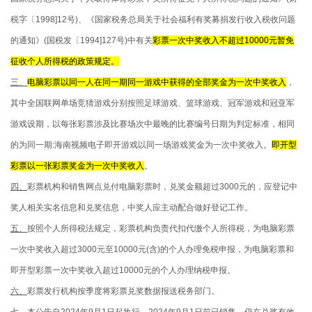
税字〔1998]12号)、《国家税务总局关于社会福利有奖募捐发行收入税收问题
的通知》(国税发〔1994]127号)中有关
彩票一次中奖收入不超过10000元暂免
征收个人所得税的政策规定。
三、
电脑彩票以同一人在同一期同一游戏中获得的全部奖金为一次中奖收入
，
其中全国联网单场竞猜游戏分别按照足球游戏、篮球游戏、冠军游戏和冠亚军
游戏设期，以每张彩票涉及比赛场次中最晚的比赛编号日期为判定标准，相同
的为同一期:海南视频电子即开游戏以同一场游戏奖金为一次中奖收入。
即开型
彩票以一张彩票奖金为一次中奖收入
。
四、
彩票机构和销售网点兑付电脑彩票时，兑奖金额超过3000元的，应登记中
奖人相关实名信息和兑奖信息，中奖人应主动配合做好登记工作。
五、
按照个人所得税法规定，彩票机构负责代扣代缴个人所得税，为电脑彩票
一次中奖收入超过3000元至10000元(含)的个人办理免税申报，为电脑彩票和
即开型彩票一次中奖收入超过10000元的个人办理纳税申报。
六、
彩票发行机构按季度将彩票兑奖数据报送税务部门。
七、
本公告自2024年9月1日起执行。2024年9月1日前已销售，仍在兑奖有效