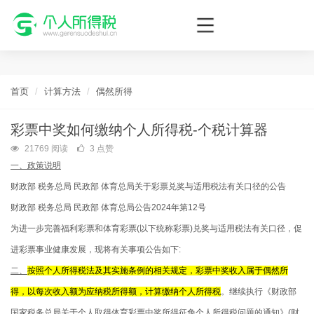
个人所得税网，最新个税资讯平台，您的个税管理专家！
首页
计算方法
偶然所得
彩票中奖如何缴纳个人所得税-个税计算器
21769 阅读
3 点赞
一、政策说明
财政部 税务总局 民政部 体育总局关于彩票兑奖与适用税法有关口径的公告
财政部 税务总局 民政部 体育总局公告2024年第12号
为进一步完善福利彩票和体育彩票(以下统称彩票)兑奖与适用税法有关口径，促
进彩票事业健康发展，现将有关事项公告如下:
二、
按照个人所得税法及其实施条例的相关规定，彩票中奖收入属于偶然所
得，以每次收入额为应纳税所得额，计算缴纳个人所得税
。继续执行《财政部
国家税务总局关于个人取得体育彩票中奖所得征免个人所得税问题的通知》(财