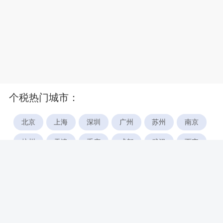
个税热门城市：
北京
上海
深圳
广州
苏州
南京
杭州
天津
重庆
成都
武汉
西安
郑州
宁波
合肥
厦门
福州
长沙
东莞
佛山
青岛
无锡
南昌
石家庄
唐山
咸阳
沈阳
大连
太原
南宁
昆明
哈尔滨
呼和浩特
长春
贵阳
乌鲁木齐