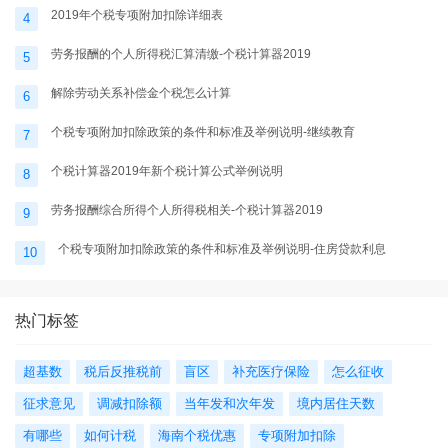
2019年个税专项附加扣除详细表
4
劳务报酬的个人所得税汇算清缴-个税计算器2019
5
解除劳动关系补偿金个税怎么计算
6
个税专项附加扣除政策的条件和标准及举例说明-继续教育
7
个税计算器2019年新个税计算公式举例说明
8
劳务报酬综合所得个人所得税相关-个税计算器2019
9
个税专项附加扣除政策的条件和标准及举例说明-住房贷款利息
10
热门标签
超基数
税后反推税前
盲区
补充医疗保险
怎么征收
征求意见
调减扣除额
当年发和次年发
境内居住天数
有哪些
如何计税
海南个税优惠
专项附加扣除