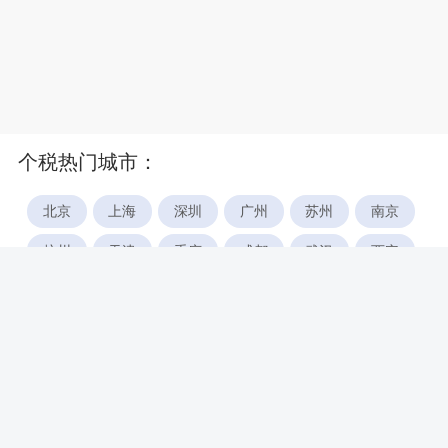
个税热门城市：
北京
上海
深圳
广州
苏州
南京
杭州
天津
重庆
成都
武汉
西安
郑州
宁波
合肥
厦门
福州
长沙
东莞
佛山
青岛
无锡
南昌
石家庄
唐山
咸阳
沈阳
大连
太原
南宁
昆明
哈尔滨
呼和浩特
长春
贵阳
乌鲁木齐
兰州
海口
银川
西宁
惠州
珠海