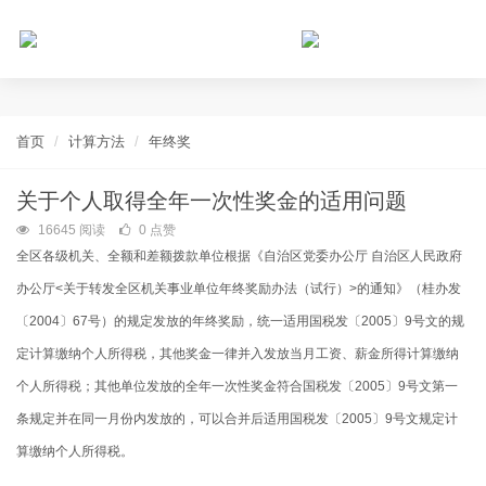
个人所得税网，最新个税资讯平台，您的个税管理专家！
首页
计算方法
年终奖
关于个人取得全年一次性奖金的适用问题
16645 阅读
0 点赞
全区各级机关、全额和差额拨款单位根据《自治区党委办公厅 自治区人民政府
办公厅
<
关于转发全区机关事业单位年终奖励办法（试行）
>
的通知》（桂办发
〔
2004
〕
67
号）的规定发放的年终奖励，统一适用国税发〔
2005
〕
9
号文的规
定计算缴纳个人所得税，其他奖金一律并入发放当月工资、薪金所得计算缴纳
个人所得税；其他单位发放的全年一次性奖金符合国税发〔
2005
〕
9
号文第一
条规定并在同一月份内发放的，可以合并后适用国税发〔
2005
〕
9
号文规定计
算缴纳个人所得税。