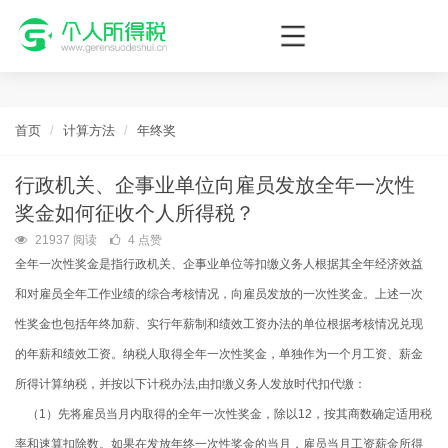
个人所得税网，最新个税资讯平台，您的个税管理专家！
首页
计算方法
年终奖
行政机关、企事业单位向雇员发放全年一次性
奖金如何征收个人所得税？
21937 阅读
4 点赞
全年一次性奖金是指行政机关、企事业单位等扣缴义务人根据其全年经济效益
和对雇员全年工作业绩的综合考核情况，向雇员发放的一次性奖金。上述一次
性奖金也包括年终加薪、实行年薪制和绩效工资办法的单位根据考核情况兑现
的年薪和绩效工资。纳税人取得全年一次性奖金，单独作为一个月工资、薪金
所得计算纳税，并按以下计税办法
,
由扣缴义务人发放时代扣代缴：
（
1
）先将雇员当月内取得的全年一次性奖金，除以
12
，按其商数确定适用税
率和速算扣除数。如果在发放年终一次性奖金的当月，雇员当月工资薪金所得