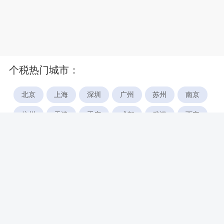
个税热门城市：
北京
上海
深圳
广州
苏州
南京
杭州
天津
重庆
成都
武汉
西安
郑州
宁波
合肥
厦门
福州
长沙
东莞
佛山
青岛
无锡
南昌
石家庄
唐山
咸阳
沈阳
大连
太原
南宁
昆明
哈尔滨
呼和浩特
长春
贵阳
乌鲁木齐
兰州
海口
银川
西宁
惠州
珠海