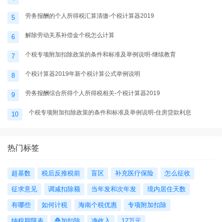
劳务报酬的个人所得税汇算清缴-个税计算器2019
5
解除劳动关系补偿金个税怎么计算
6
个税专项附加扣除政策的条件和标准及举例说明-继续教育
7
个税计算器2019年新个税计算公式举例说明
8
劳务报酬综合所得个人所得税相关-个税计算器2019
9
个税专项附加扣除政策的条件和标准及举例说明-住房贷款利息
10
热门标签
超基数
税后反推税前
盲区
补充医疗保险
怎么征收
征求意见
调减扣除额
当年发和次年发
境内居住天数
有哪些
如何计税
海南个税优惠
专项附加扣除
纳税期限表
叠加扣除
净收入
12万元