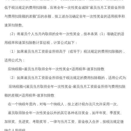
低于税法规定的费用扣除额，应将全年一次性奖金减除“雇员当月工资薪金所得
与费用扣除额的差额”后的余额，按上述办法确定全年一次性奖金的适用税率和
速算扣除数。
（
2
）将雇员个人当月内取得的全年一次性奖金，按本条第（
1
）项确定的适
用税率和速算扣除数计算征税，计算公式如下：
〈
1
〉如果雇员当月工资薪金所得高于（或等于）税法规定的费用扣除额的，
适用公式为：
应纳税额
=
雇员当月取得全年一次性奖金×适用税率
-
速算扣除数
〈
2
〉如果雇员当月工资薪金所得低于税法规定的费用扣除额的，适用公式为
:
应纳税额
=(
雇员当月取得全年一次性奖金
-
雇员当月工资薪金所得与费用扣除
额的差额
)
×适用税率
-
速算扣除数
在一个纳税年度内，对每一个纳税人，按上述计税办法只允许采用一次。
雇员取得除全年一次性奖金以外的其它各种名目奖金，如半年奖、季度奖、
加班奖、先进奖、考勤奖等，一律与当月工资、薪金收入合并，按税法规定缴
纳个人所得税。