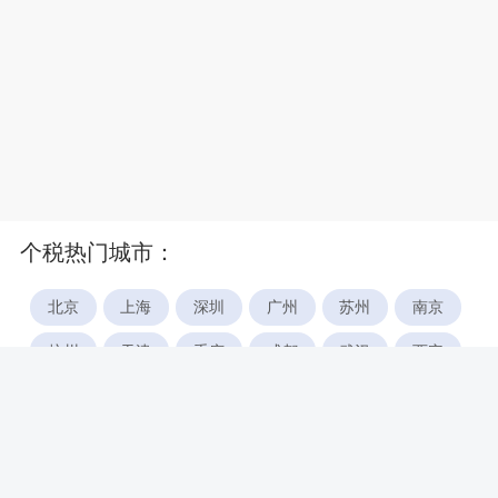
个税热门城市：
北京
上海
深圳
广州
苏州
南京
杭州
天津
重庆
成都
武汉
西安
郑州
宁波
合肥
厦门
福州
长沙
东莞
佛山
青岛
无锡
南昌
石家庄
唐山
咸阳
沈阳
大连
太原
南宁