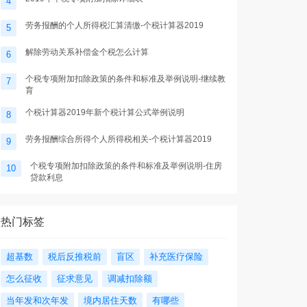
4
劳务报酬的个人所得税汇算清缴-个税计算器2019
5
解除劳动关系补偿金个税怎么计算
6
个税专项附加扣除政策的条件和标准及举例说明-继续教
7
育
个税计算器2019年新个税计算公式举例说明
8
劳务报酬综合所得个人所得税相关-个税计算器2019
9
个税专项附加扣除政策的条件和标准及举例说明-住房
10
贷款利息
热门标签
超基数
税后反推税前
盲区
补充医疗保险
怎么征收
征求意见
调减扣除额
当年发和次年发
境内居住天数
有哪些