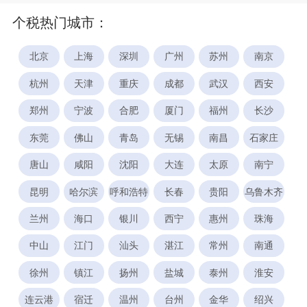
个税热门城市：
北京
上海
深圳
广州
苏州
南京
杭州
天津
重庆
成都
武汉
西安
郑州
宁波
合肥
厦门
福州
长沙
东莞
佛山
青岛
无锡
南昌
石家庄
唐山
咸阳
沈阳
大连
太原
南宁
昆明
哈尔滨
呼和浩特
长春
贵阳
乌鲁木齐
兰州
海口
银川
西宁
惠州
珠海
中山
江门
汕头
湛江
常州
南通
徐州
镇江
扬州
盐城
泰州
淮安
连云港
宿迁
温州
台州
金华
绍兴