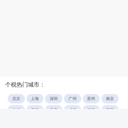
个税热门城市：
北京
上海
深圳
广州
苏州
南京
杭州
天津
重庆
成都
武汉
西安
郑州
宁波
合肥
厦门
福州
长沙