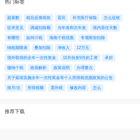
热门标签
超基数
税后反推税前
盲区
补充医疗保险
怎么征收
征求意见
调减扣除额
当年发和次年发
境内居住天数
有哪些
如何计税
海南个税优惠
专项附加扣除
纳税期限表
叠加扣除
净收入
12万元
境外取得的全年一次性奖金
10月份发9月的工资
承担
缴纳个税
政策解析
政策说明
办理要点
关于延续实施全年一次性奖金等个人所得税优惠政策的公告
按月/次
所得税额
需补税
修改内容
怎么
推荐下载