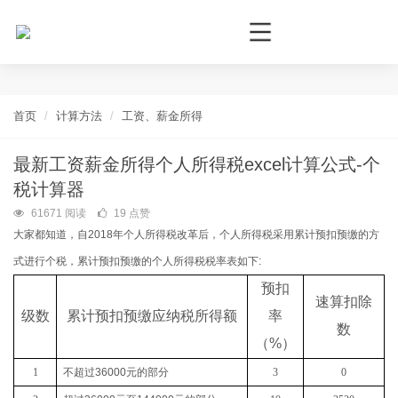
个人所得税网，最新个税资讯平台，您的个税管理专家！
首页
计算方法
工资、薪金所得
最新工资薪金所得个人所得税excel计算公式-个
税计算器
61671 阅读
19 点赞
大家都知道，自2018年个人所得税改革后，个人所得税采用累计预扣预缴的方
式进行个税，累计预扣预缴的个人所得税税率表如下:
预扣
速算扣除
级数
累计预扣预缴应纳税所得额
率
数
（
%
）
1
不超过
36000
元的部分
3
0