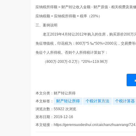
应纳税所得额 = 财产转让收入金额 - 财产原值 - 相关税费及装
应纳税额 = 应纳税所得额 × 税率（20%）
三、案例说明
老王2019年4月转让2012年购入的住房，购买原价200
免征增值税，印花税为：800万*5 ‱*50%=2000元，
免征个人所得税。否则个人所得税计算如下：
（800万-200万-0.2万）*20%=119.96万
本文分类：
财产转让所得
财产转让所得
个税计算方法
个税计算器
本文标签：
浏览次数：
55922
次浏览
发布日期：2019-12-16
本文链接：
https://gerensuodeshui.cn/caichanzhuanrang/724