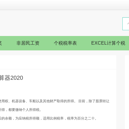
奖
非居民工资
个税税率表
EXCEL计算个税
器2020
使用权、机器设备、车船以及其他财产取得的所得。 目前，除了股票转让
所得，都要缴纳个人所得税。
后的余额，为应纳税所得额，适用比例税率，税率为百分之二十。