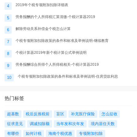
2019年个税专项附加扣除详细表
4
劳务报酬的个人所得税汇算清缴-个税计算器2019
5
解除劳动关系补偿金个税怎么计算
6
个税专项附加扣除政策的条件和标准及举例说明-继续教育
7
个税计算器2019年新个税计算公式举例说明
8
劳务报酬综合所得个人所得税相关-个税计算器2019
9
个税专项附加扣除政策的条件和标准及举例说明-住房贷款利息
10
热门标签
超基数
税后反推税前
盲区
补充医疗保险
怎么征收
征求意见
调减扣除额
当年发和次年发
境内居住天数
有哪些
如何计税
海南个税优惠
专项附加扣除