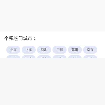
个税热门城市：
北京
上海
深圳
广州
苏州
南京
杭州
天津
重庆
成都
武汉
西安
郑州
宁波
合肥
厦门
福州
长沙
东莞
佛山
青岛
无锡
南昌
石家庄
唐山
咸阳
沈阳
大连
太原
南宁
昆明
哈尔滨
呼和浩特
长春
贵阳
乌鲁木齐