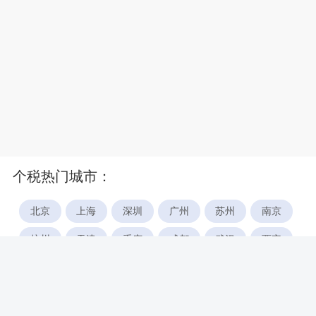
个税热门城市：
北京
上海
深圳
广州
苏州
南京
杭州
天津
重庆
成都
武汉
西安
郑州
宁波
合肥
厦门
福州
长沙
东莞
佛山
青岛
无锡
南昌
石家庄