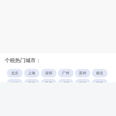
个税热门城市：
北京
上海
深圳
广州
苏州
南京
杭州
天津
重庆
成都
武汉
西安
郑州
宁波
合肥
厦门
福州
长沙
东莞
佛山
青岛
无锡
南昌
石家庄
唐山
咸阳
沈阳
大连
太原
南宁