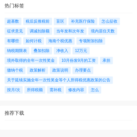
热门标签
超基数
税后反推税前
盲区
补充医疗保险
怎么征收
征求意见
调减扣除额
当年发和次年发
境内居住天数
有哪些
如何计税
海南个税优惠
专项附加扣除
纳税期限表
叠加扣除
净收入
12万元
境外取得的全年一次性奖金
10月份发9月的工资
承担
缴纳个税
政策解析
政策说明
办理要点
关于延续实施全年一次性奖金等个人所得税优惠政策的公告
按月/次
所得税额
需补税
修改内容
怎么
推荐下载