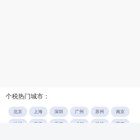
个税热门城市：
北京
上海
深圳
广州
苏州
南京
杭州
天津
重庆
成都
武汉
西安
郑州
宁波
合肥
厦门
福州
长沙