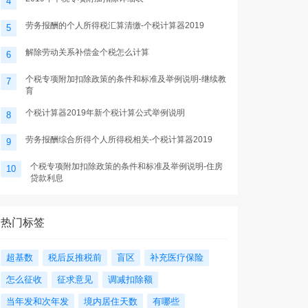
4
劳务报酬的个人所得税汇算清缴-个税计算器2019
5
解除劳动关系补偿金个税怎么计算
6
个税专项附加扣除政策的条件和标准及举例说明-继续教
7
育
个税计算器2019年新个税计算公式举例说明
8
劳务报酬综合所得个人所得税相关-个税计算器2019
9
个税专项附加扣除政策的条件和标准及举例说明-住房
10
贷款利息
热门标签
超基数
税后反推税前
盲区
补充医疗保险
怎么征收
征求意见
调减扣除额
当年发和次年发
境内居住天数
有哪些