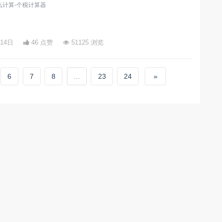
么计算-个税计算器
月14日
46 点赞
51125 浏览
6
7
8
...
23
24
»