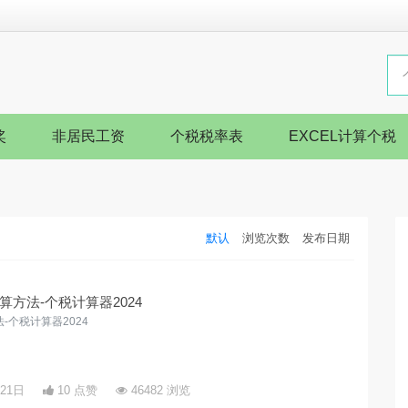
奖
非居民工资
个税税率表
EXCEL计算个税
默认
浏览次数
发布日期
方法-个税计算器2024
个税计算器2024
月21日
10 点赞
46482 浏览