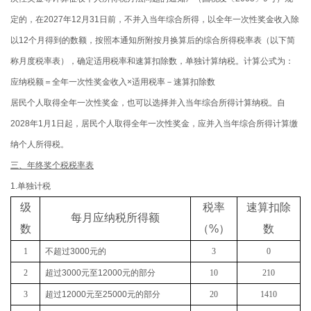
定的，在2027年12月31日前，不并入当年综合所得，以全年一次性奖金收入除
以12个月得到的数额，按照本通知所附按月换算后的综合所得税率表（以下简
称月度税率表），确定适用税率和速算扣除数，单独计算纳税。计算公式为：
应纳税额＝全年一次性奖金收入×适用税率－速算扣除数
居民个人取得全年一次性奖金，也可以选择并入当年综合所得计算纳税。自
2028年1月1日起，居民个人取得全年一次性奖金，应并入当年综合所得计算缴
纳个人所得税。
三、年终奖个税税率表
1.单独计税
级
税率
速算扣除
每月应纳税所得额
数
（
%
）
数
1
不超过
3000
元的
3
0
2
超过
3000
元至
12000
元的部分
10
210
3
超过
12000
元至
25000
元的部分
20
1410