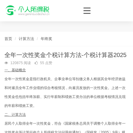
个人所得税网，最新个税资讯平台，您的个税管理专家！
首页
计算方法
年终奖
全年一次性奖金个税计算方法-个税计算器2025
120875 阅读
55 点赞
一、基础概念
全年一次性奖金是指行政机关、企事业单位等扣缴义务人根据其全年经济效益
和对雇员全年工作业绩的综合考核情况，向雇员发放的一次性奖金。上述一次
性奖金也包括年终加薪、实行年薪制和绩效工资办法的单位根据考核情况兑现
的年薪和绩效工资。
二、计算方法
居民个人取得全年一次性奖金，符合《国家税务总局关于调整个人取得全年一
次性奖金等计算征收个人所得税方法问题的通知》（国税发〔2005〕9号）规