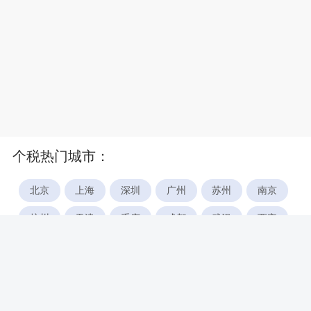
个税热门城市：
北京
上海
深圳
广州
苏州
南京
杭州
天津
重庆
成都
武汉
西安
郑州
宁波
合肥
厦门
福州
长沙
东莞
佛山
青岛
无锡
南昌
石家庄
唐山
咸阳
沈阳
大连
太原
南宁