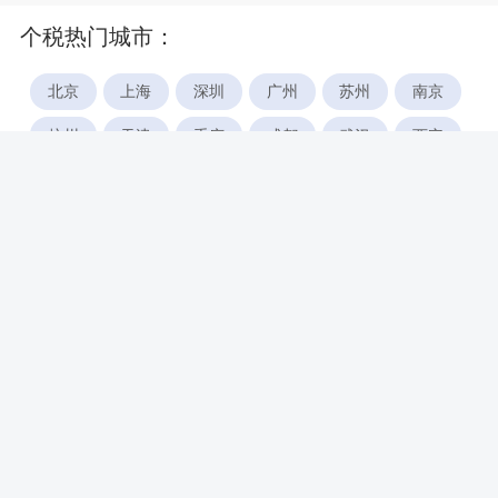
个税热门城市：
北京
上海
深圳
广州
苏州
南京
杭州
天津
重庆
成都
武汉
西安
郑州
宁波
合肥
厦门
福州
长沙
东莞
佛山
青岛
无锡
南昌
石家庄
唐山
咸阳
沈阳
大连
太原
南宁
昆明
哈尔滨
呼和浩特
长春
贵阳
乌鲁木齐
兰州
海口
银川
西宁
惠州
珠海
中山
江门
汕头
湛江
常州
南通
徐州
镇江
扬州
盐城
泰州
淮安
连云港
宿迁
温州
台州
金华
绍兴