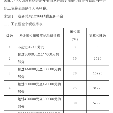
因此，个人因没有休带薪年假而从任职受雇单位取得补贴应当合并
到工资薪金缴纳个人所得税。
来源于：税务总局12366纳税服务平台
二、工资薪金个税税率表
预扣率
级数
累计预扣预缴应纳税所得额
速算扣除数
（
%
）
1
不超过
36000
元的
3
0
超过
36000
元至
144000
元的
2
10
2520
部分
超过
144000
元至
300000
元的
3
20
16920
部分
超过
300000
元至
420000
元的
4
25
31920
部分
超过
420000
元至
660000
元的
5
30
52920
部分