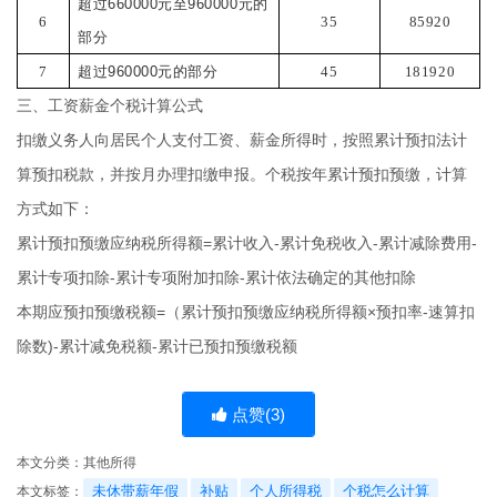
超过
660000
元至
960000
元的
6
35
85920
部分
7
超过
960000
元的部分
45
181920
三、工资薪金个税计算公式
扣缴义务人向居民个人支付工资、薪金所得时，按照累计预扣法计
算预扣税款，并按月办理扣缴申报。个税按年累计预扣预缴，计算
方式如下：
累计预扣预缴应纳税所得额=累计收入-累计免税收入-累计减除费用-
累计专项扣除-累计专项附加扣除-累计依法确定的其他扣除
本期应预扣预缴税额=（累计预扣预缴应纳税所得额×预扣率-速算扣
除数)-累计减免税额-累计已预扣预缴税额
点赞(
3
)
本文分类：
其他所得
未休带薪年假
补贴
个人所得税
个税怎么计算
本文标签：