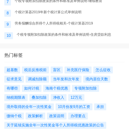
个税专项附加扣除政策的条件和标准及举例说明-继续教育
7
个税计算器2019年新个税计算公式举例说明
8
劳务报酬综合所得个人所得税相关-个税计算器2019
9
个税专项附加扣除政策的条件和标准及举例说明-住房贷款利息
10
热门标签
超基数
税后反推税前
盲区
补充医疗保险
怎么征收
征求意见
调减扣除额
当年发和次年发
境内居住天数
有哪些
如何计税
海南个税优惠
专项附加扣除
纳税期限表
叠加扣除
净收入
12万元
境外取得的全年一次性奖金
10月份发9月的工资
承担
缴纳个税
政策解析
政策说明
办理要点
关于延续实施全年一次性奖金等个人所得税优惠政策的公告