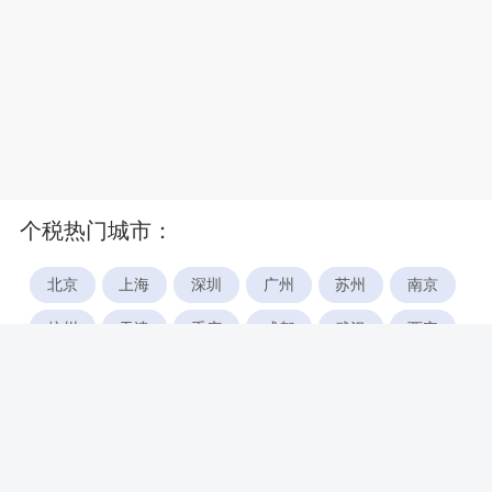
个税热门城市：
北京
上海
深圳
广州
苏州
南京
杭州
天津
重庆
成都
武汉
西安
郑州
宁波
合肥
厦门
福州
长沙
东莞
佛山
青岛
无锡
南昌
石家庄
唐山
咸阳
沈阳
大连
太原
南宁