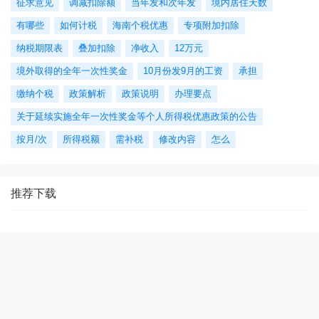
征求意见
调减扣除额
当年发和次年发
境内居住天数
有哪些
如何计税
海南个税优惠
专项附加扣除
纳税期限表
叠加扣除
净收入
12万元
境外取得的全年一次性奖金
10月份发9月的工资
承担
缴纳个税
政策解析
政策说明
办理要点
关于延续实施全年一次性奖金等个人所得税优惠政策的公告
按月/次
所得税额
需补税
修改内容
怎么
推荐下载