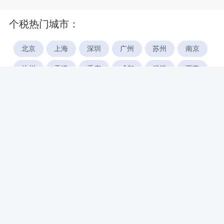
个税热门城市：
北京
上海
深圳
广州
苏州
南京
杭州
天津
重庆
成都
武汉
西安
郑州
宁波
合肥
厦门
福州
长沙
东莞
佛山
青岛
无锡
南昌
石家庄
唐山
咸阳
沈阳
大连
太原
南宁
昆明
哈尔滨
呼和浩特
长春
贵阳
乌鲁木齐
兰州
海口
银川
西宁
惠州
珠海
中山
江门
汕头
湛江
常州
南通
徐州
镇江
扬州
盐城
泰州
淮安