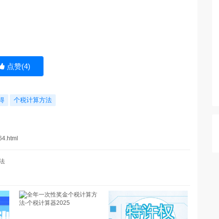
点赞(
4
)
得
个税计算方法
64.html
法