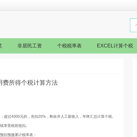
奖
非居民工资
个税税率表
EXCEL计算个税
用费所得个税计算方法
元；超过4000元的，先扣20%，剩余并入工薪收入，年终汇总计算个税。
继续享受税前抵扣。
税预扣预缴累计税率表：