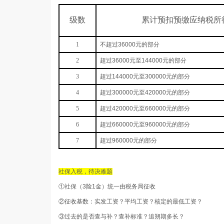
级数
累计预扣预缴应纳税所
1
不超过
36000
元的部分
2
超过
36000
元至
144000
元的部分
3
超过
144000
元至
300000
元的部分
4
超过
300000
元至
420000
元的部分
5
超过
420000
元至
660000
元的部分
6
超过
660000
元至
960000
元的部分
7
超过
960000
元的部分
社保入税，待决难题
①社保（3险1金）统一由税务局征收
②征收基数：实发工资？平均工资？核定的最低工资？
③过去的是否查与补？查补标准？追朔期多长？