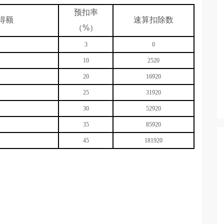
预扣率
得额
速算扣除数
（
%
）
3
0
10
2520
20
16920
25
31920
30
52920
35
85920
45
181920