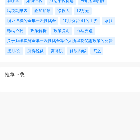
有哪些
如何计税
海南个税优惠
专项附加扣除
纳税期限表
叠加扣除
净收入
12万元
境外取得的全年一次性奖金
10月份发9月的工资
承担
缴纳个税
政策解析
政策说明
办理要点
关于延续实施全年一次性奖金等个人所得税优惠政策的公告
按月/次
所得税额
需补税
修改内容
怎么
推荐下载