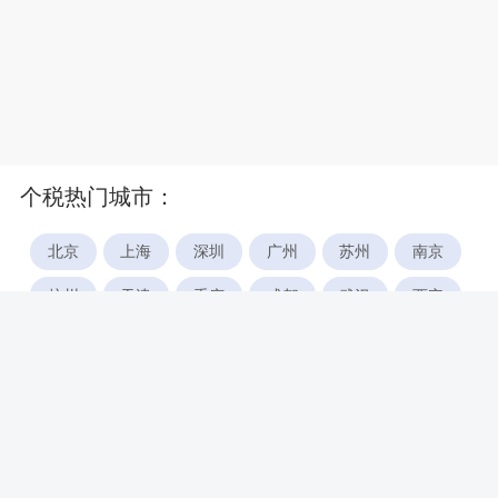
个税热门城市：
北京
上海
深圳
广州
苏州
南京
杭州
天津
重庆
成都
武汉
西安
郑州
宁波
合肥
厦门
福州
长沙
东莞
佛山
青岛
无锡
南昌
石家庄
唐山
咸阳
沈阳
大连
太原
南宁
昆明
哈尔滨
呼和浩特
长春
贵阳
乌鲁木齐