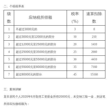
二、个税税率表
级
税率
速算扣除
应纳税所得额
数
（
%
）
数
1
不超过
3000
元的
3
0
2
超过
3000
元至
12000
元的部分
10
210
3
超过
12000
元至
25000
元的部分
20
1410
4
超过
25000
元至
35000
元的部分
25
2660
5
超过
35000
元至
55000
元的部分
30
4410
6
超过
55000
元至
80000
元的部分
35
7160
7
超过
80000
元的部分
45
15160
三、案例讲解
某非居民个人2020年6月取得工资薪金所得20000元，未交纳三险一金，则这笔
所得应扣缴税额为：